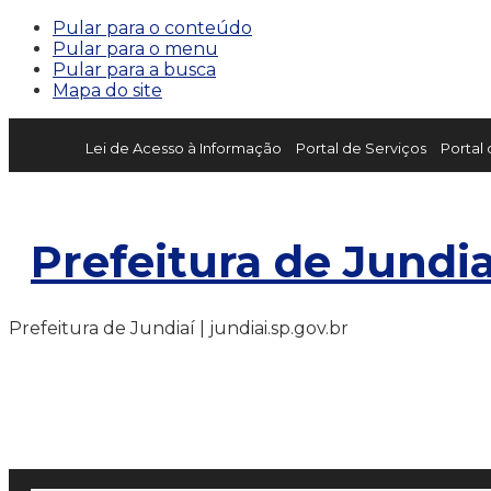
Pular para o conteúdo
Pular para o menu
Pular para a busca
Mapa do site
Lei de Acesso à Informação
Portal de Serviços
Portal
Prefeitura de Jundia
Prefeitura de Jundiaí | jundiai.sp.gov.br