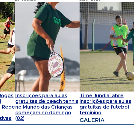
 Jogos
Inscrições para aulas
Time Jundiaí abre
í
gratuitas de beach tennis
inscrições para aulas
a Rede
no Mundo das Crianças
gratuitas de futebol
começam no domingo
feminino
tivas
(02)
GALERIA