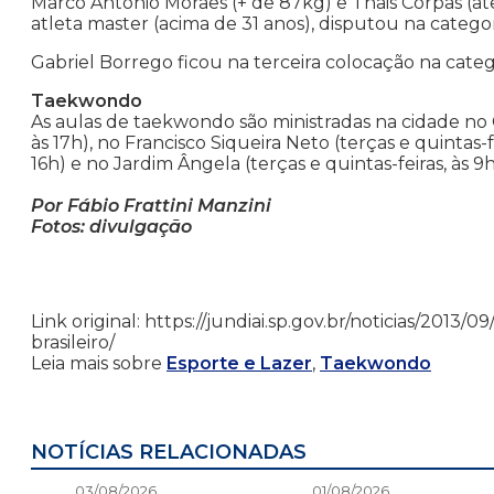
Marco Antonio Moraes (+ de 87kg) e Thais Corpas (at
atleta master (acima de 31 anos), disputou na catego
Gabriel Borrego ficou na terceira colocação na categ
Taekwondo
As aulas de taekwondo são ministradas na cidade no C
às 17h), no Francisco Siqueira Neto (terças e quintas-
16h) e no Jardim Ângela (terças e quintas-feiras, às 9h
Por Fábio Frattini Manzini
Fotos: divulgação
Link original: https://jundiai.sp.gov.br/noticias/20
brasileiro/
Leia mais sobre
Esporte e Lazer
,
Taekwondo
NOTÍCIAS RELACIONADAS
03/08/2026
01/08/2026