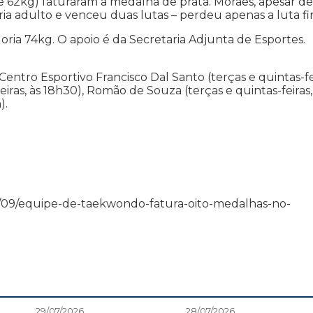
e 62kg) faturaram a medalha de prata. Moraes, apesar de
ria adulto e venceu duas lutas – perdeu apenas a luta fin
oria 74kg. O apoio é da Secretaria Adjunta de Esportes.
entro Esportivo Francisco Dal Santo (terças e quintas-fe
feiras, às 18h30), Romão de Souza (terças e quintas-feiras,
).
13/09/09/equipe-de-taekwondo-fatura-oito-medalhas-no-
29/07/2026
28/07/2026