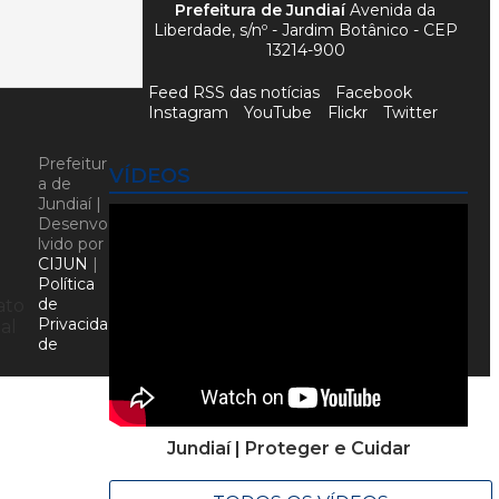
Prefeitura de Jundiaí
Avenida da
Liberdade, s/nº - Jardim Botânico - CEP
13214-900
Feed RSS das notícias
Facebook
Instagram
YouTube
Flickr
Twitter
Prefeitur
VÍDEOS
a de
Jundiaí |
Desenvo
lvido por
CIJUN
|
Política
de
ato
Privacida
al
de
Jundiaí | Proteger e Cuidar