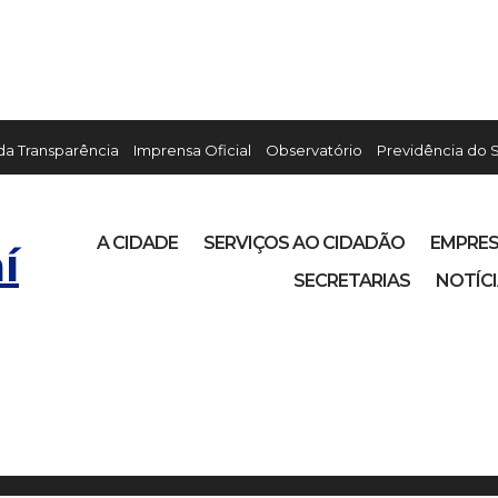
 da Transparência
Imprensa Oficial
Observatório
Previdência do 
A CIDADE
SERVIÇOS AO CIDADÃO
EMPRE
í
SECRETARIAS
NOTÍC