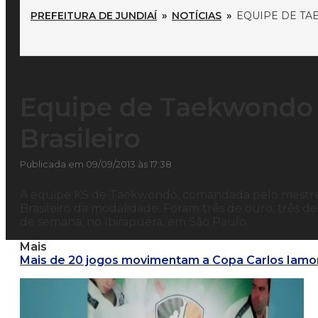
PREFEITURA DE JUNDIAÍ
»
NOTÍCIAS
»
EQUIPE DE TA
Equipe de Taekwondo 
Brasileiro
Publicada em 09/09/2013 às 17:38
A equipe KS de Taekwondo, comandada pelo mestre
Brasileiro da modalidade. Foram três de ouro, três d
de semana, no Ibirapuera, em São Paulo.
Mais
Mais de 20 jogos movimentam a Copa Carlos Iamon