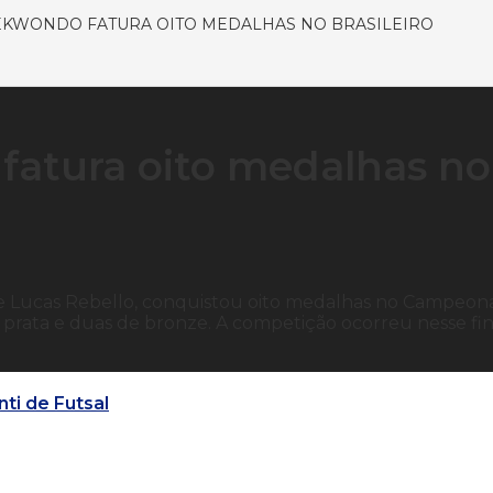
EKWONDO FATURA OITO MEDALHAS NO BRASILEIRO
fatura oito medalhas no
 Lucas Rebello, conquistou oito medalhas no Campeon
e prata e duas de bronze. A competição ocorreu nesse fin
ti de Futsal