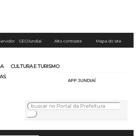
Servidor
GEOJundiaí
Alto contraste
Mapa do site
SA
CULTURA E TURISMO
IAS
APP JUNDIAÍ