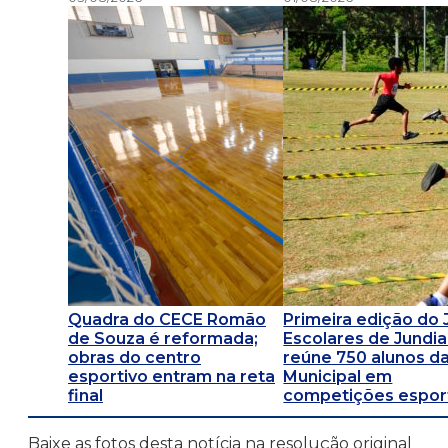
Quadra do CECE Romão
Primeira edição do
de Souza é reformada;
Escolares de Jundia
obras do centro
reúne 750 alunos d
esportivo entram na reta
Municipal em
final
competições espor
Baixe as fotos desta notícia na resolução original