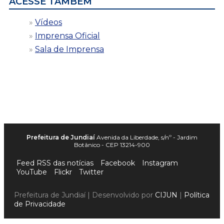
ACESSE TAMBÉM
Vídeos
Imprensa Oficial
Sala de Imprensa
Prefeitura de Jundiaí
Avenida da Liberdade, s/nº - Jardim
Botânico - CEP 13214-900
Feed RSS das notícias
Facebook
Instagram
YouTube
Flickr
Twitter
Prefeitura de Jundiaí | Desenvolvido por
CIJUN
|
Política
de Privacidade