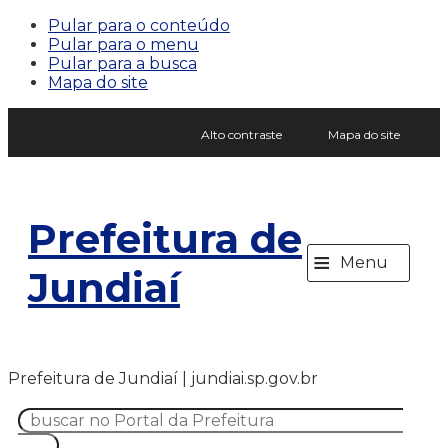
Pular para o conteúdo
Pular para o menu
Pular para a busca
Mapa do site
Alto contraste
Mapa do site
Prefeitura de
≡
Menu
Jundiaí
Prefeitura de Jundiaí | jundiai.sp.gov.br