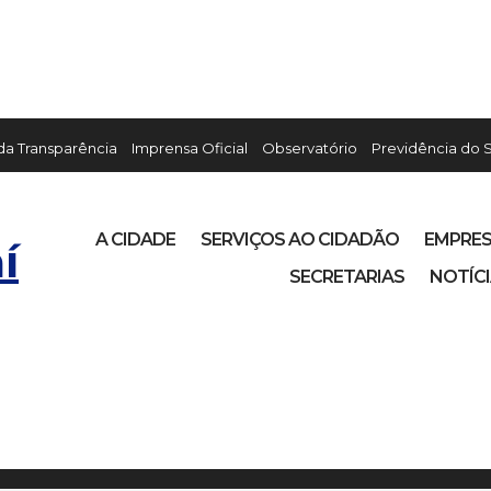
 da Transparência
Imprensa Oficial
Observatório
Previdência do 
A CIDADE
SERVIÇOS AO CIDADÃO
EMPRE
í
SECRETARIAS
NOTÍC