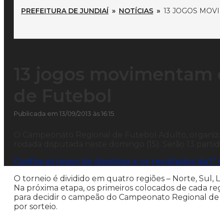
PREFEITURA DE JUNDIAÍ
»
NOTÍCIAS
»
13 JOGOS MOV
13 jogos movimentam
de Futebol
Publicada em 13/09/2013 às 16:15
O Campeonato Regional de Futebol Adulto, organiza
rodada disputada neste domingo (15). Serão 13 partid
Confira os jogos do domingo e os resultados da 1ª
O torneio é dividido em quatro regiões – Norte, Sul, 
Na próxima etapa, os primeiros colocados de cada reg
para decidir o campeão do Campeonato Regional de F
por sorteio.