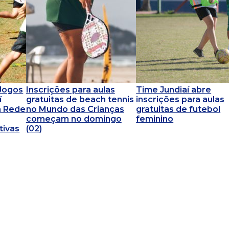
 Jogos
Inscrições para aulas
Time Jundiaí abre
í
gratuitas de beach tennis
inscrições para aulas
a Rede
no Mundo das Crianças
gratuitas de futebol
começam no domingo
feminino
tivas
(02)