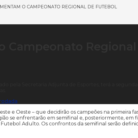
IMENTAM O CAMPEONATO REGIONAL DE FUTEBOL
 o Campeonato Regional
do pela Secretaria Adjunta de Esportes, terá a segunda
as.
 rodada
Leste e Oeste – que decidirão os campeões na primeira fa
ião se enfrentarão em semifinal e, posteriormente, em fi
utebol Adulto. Os confrontos da semifinal serão defini