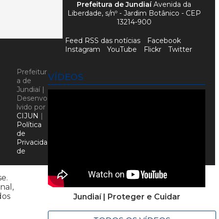
Prefeitura de Jundiaí
Avenida da
Liberdade, s/nº - Jardim Botânico - CEP
13214-900
Feed RSS das notícias
Facebook
Instagram
YouTube
Flickr
Twitter
Prefeitur
VÍDEOS
a de
Jundiaí |
Desenvo
lvido por
CIJUN
|
Política
de
Privacida
de
se.
nal,
dos
Jundiaí | Proteger e Cuidar