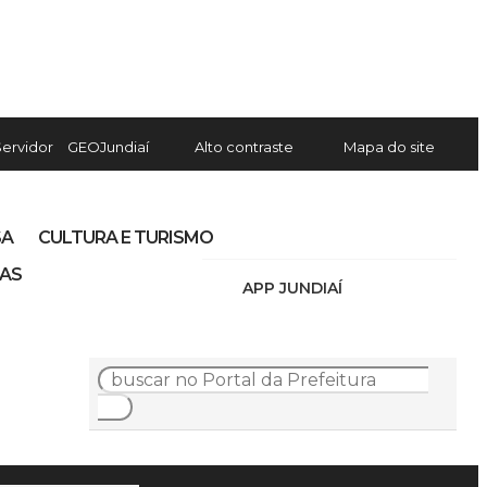
Servidor
GEOJundiaí
Alto contraste
Mapa do site
SA
CULTURA E TURISMO
IAS
APP JUNDIAÍ