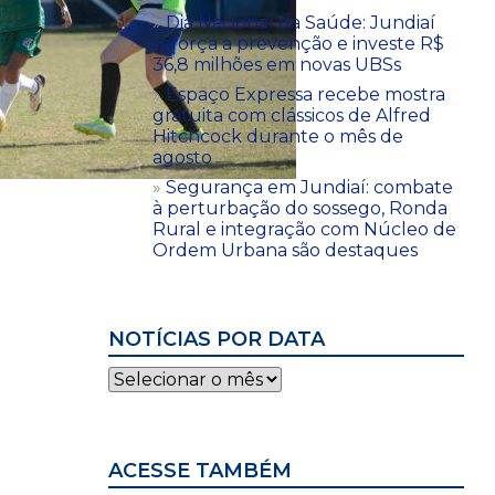
Dia Nacional da Saúde: Jundiaí
reforça a prevenção e investe R$
36,8 milhões em novas UBSs
Espaço Expressa recebe mostra
gratuita com clássicos de Alfred
Hitchcock durante o mês de
agosto
Segurança em Jundiaí: combate
à perturbação do sossego, Ronda
Rural e integração com Núcleo de
Ordem Urbana são destaques
NOTÍCIAS POR DATA
Notícias
por
data
ACESSE TAMBÉM