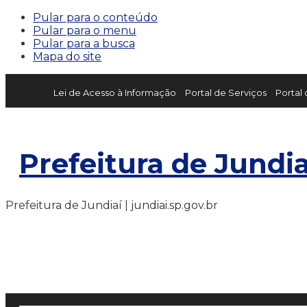
Pular para o conteúdo
Pular para o menu
Pular para a busca
Mapa do site
Lei de Acesso à Informação
Portal de Serviços
Portal
Prefeitura de Jundia
Prefeitura de Jundiaí | jundiai.sp.gov.br