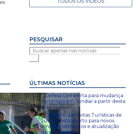
TODOS OS VÍDEOS
es
PESQUISAR
ÚLTIMAS NOTÍCIAS
Defesa Civil alerta para mudança
no tempo em Jundiaí a partir desta
quarta (5)
Cadastro das Rotas Turísticas de
Jundiaí está aberto para novos
empreendimentos e atualização
de informações