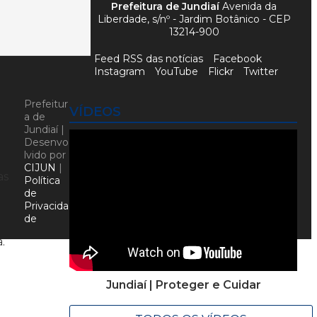
Prefeitura de Jundiaí
Avenida da
Liberdade, s/nº - Jardim Botânico - CEP
13214-900
Feed RSS das notícias
Facebook
Instagram
YouTube
Flickr
Twitter
Prefeitur
VÍDEOS
a de
Jundiaí |
Desenvo
lvido por
CIJUN
|
as
Política
de
Privacida
de
.
Jundiaí | Proteger e Cuidar