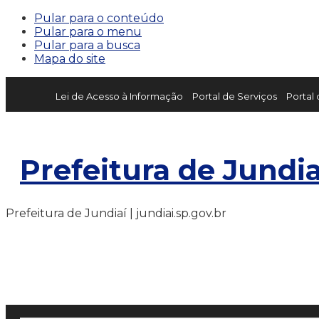
Pular para o conteúdo
Pular para o menu
Pular para a busca
Mapa do site
Lei de Acesso à Informação
Portal de Serviços
Portal
Prefeitura de Jundia
Prefeitura de Jundiaí | jundiai.sp.gov.br