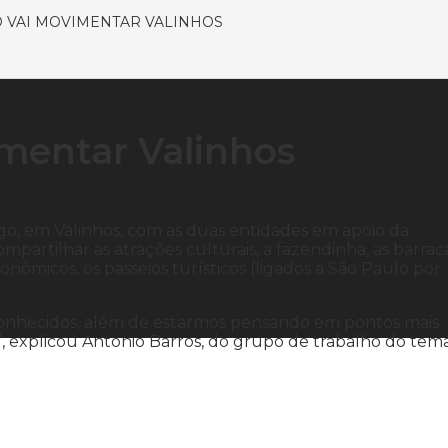
O VAI MOVIMENTAR VALINHOS
imentar Valinhos
o, em Valinhos, com as duas entidades em apoio da
mpartilhar as atrações culturais, a fazendinha, as barrac
onômicos, os passeios turísticos (ligados a São Paulo por
nhecidos, além de estarmos pensando em pontos mais
 explicou Antonio Barros, do grupo de trabalho do tema