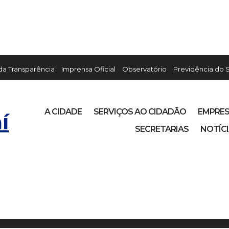
 da Transparência
Imprensa Oficial
Observatório
Previdência do 
A CIDADE
SERVIÇOS AO CIDADÃO
EMPRE
í
SECRETARIAS
NOTÍC