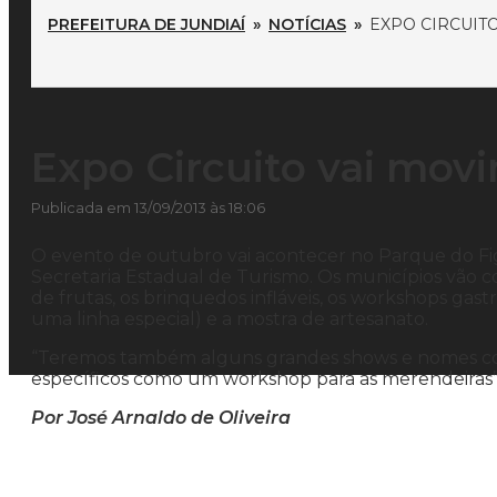
PREFEITURA DE JUNDIAÍ
»
NOTÍCIAS
»
EXPO CIRCUIT
Expo Circuito vai mov
Publicada em 13/09/2013 às 18:06
O evento de outubro vai acontecer no Parque do Fig
Secretaria Estadual de Turismo. Os municípios vão co
de frutas, os brinquedos infláveis, os workshops gastr
uma linha especial) e a mostra de artesanato.
“Teremos também alguns grandes shows e nomes co
específicos como um workshop para as merendeiras”,
Por José Arnaldo de Oliveira