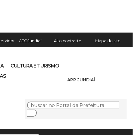
Servidor
GEOJundiaí
Alto contraste
Mapa do site
SA
CULTURA E TURISMO
IAS
APP JUNDIAÍ