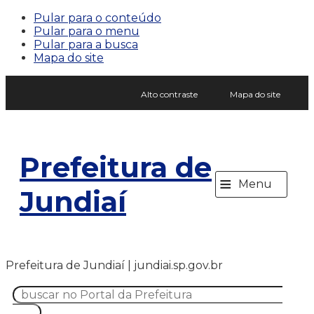
Pular para o conteúdo
Pular para o menu
Pular para a busca
Mapa do site
Alto contraste
Mapa do site
Prefeitura de
≡
Menu
Jundiaí
Prefeitura de Jundiaí | jundiai.sp.gov.br