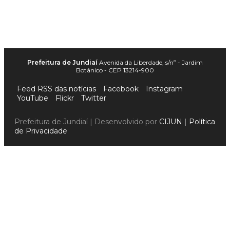
Prefeitura de Jundiaí
Avenida da Liberdade, s/nº - Jardim
Botânico - CEP 13214-900
Feed RSS das notícias
Facebook
Instagram
YouTube
Flickr
Twitter
Prefeitura de Jundiaí | Desenvolvido por
CIJUN
|
Política
de Privacidade