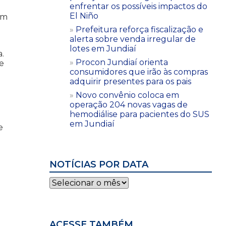
enfrentar os possíveis impactos do
El Niño
em
Prefeitura reforça fiscalização e
alerta sobre venda irregular de
lotes em Jundiaí
.
Procon Jundiaí orienta
e
consumidores que irão às compras
adquirir presentes para os pais
Novo convênio coloca em
operação 204 novas vagas de
hemodiálise para pacientes do SUS
em Jundiaí
e
NOTÍCIAS POR DATA
Notícias
por
data
ACESSE TAMBÉM