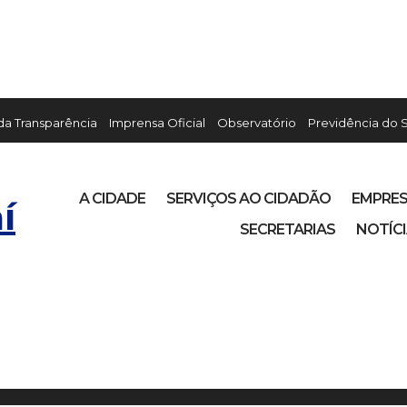
 da Transparência
Imprensa Oficial
Observatório
Previdência do 
A CIDADE
SERVIÇOS AO CIDADÃO
EMPRE
í
SECRETARIAS
NOTÍC