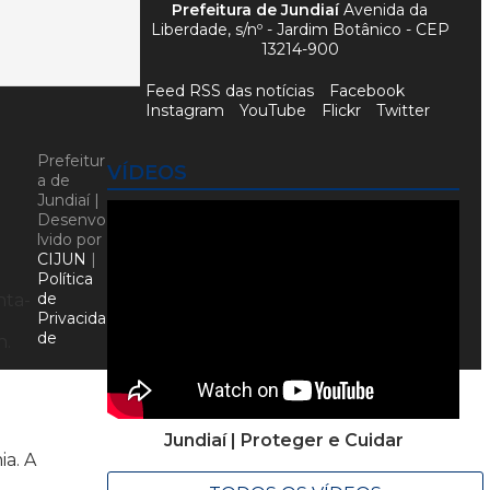
Prefeitura de Jundiaí
Avenida da
Liberdade, s/nº - Jardim Botânico - CEP
13214-900
Feed RSS das notícias
Facebook
Instagram
YouTube
Flickr
Twitter
Prefeitur
VÍDEOS
a de
Jundiaí |
Desenvo
lvido por
CIJUN
|
Política
de
nta-
Privacida
de
h.
Jundiaí | Proteger e Cuidar
ia. A