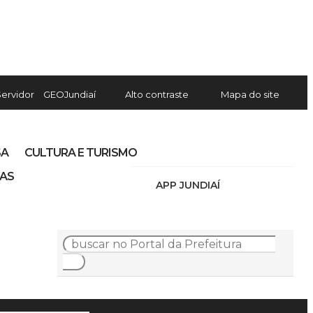
Servidor
GEOJundiaí
Alto contraste
Mapa do site
SA
CULTURA E TURISMO
IAS
APP JUNDIAÍ