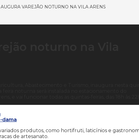
NAUGURA VAREJÃO NOTURNO NA VILA ARENS
rejão noturno na Vila
gricultura, Abastecimento e Turismo, inaugura nesta qui
a feira noturna será instalada no estacionamento do
ns, e vai funcionar todas as quintas-feiras, das 18h às 22
a
ra-dama
ariados produtos, como hortifruti, laticínios e gastronom
acas de artesanato.