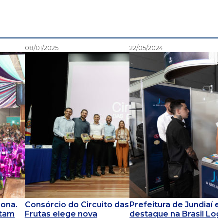
08/01/2025
22/05/2024
ona.
Consórcio do Circuito das
Prefeitura de Jundiaí
ntam
Frutas elege nova
destaque na Brasil Lo