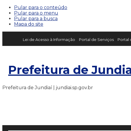
Pular para o conteúdo
Pular para o menu
Pular para a busca
Mapa do site
Lei de Acesso à Informação
Portal de Serviços
Portal
Prefeitura de Jundia
Prefeitura de Jundiaí | jundiai.sp.gov.br