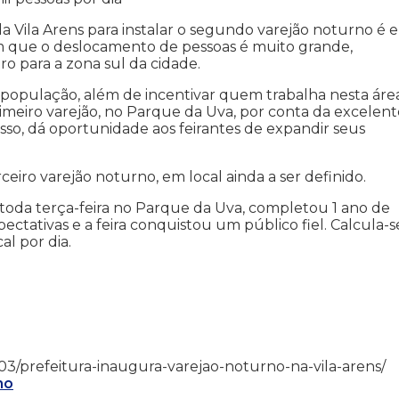
da Vila Arens para instalar o segundo varejão noturno é 
 em que o deslocamento de pessoas é muito grande,
o para a zona sul da cidade.
 população, além de incentivar quem trabalha nesta área
meiro varejão, no Parque da Uva, por conta da excelent
isso, dá oportunidade aos feirantes de expandir seus
eiro varejão noturno, em local ainda a ser definido.
 toda terça-feira no Parque da Uva, completou 1 ano de
ectativas e a feira conquistou um público fiel. Calcula-s
l por dia.
/10/03/prefeitura-inaugura-varejao-noturno-na-vila-arens/
mo