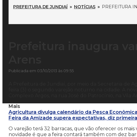
PREFEITURA DE JUNDIAÍ
»
NOTÍCIAS
»
PREFEITURA I
Prefeitura inaugura va
Arens
Publicada em 03/10/2013 às 09:55
A Prefeitura de Jundiaí, por meio da Secretaria de A
feira (3) o segundo varejão noturno na cidade. A nov
Complexo Argos, na rua José do Patrocínio, na Vila Are
Mais
Agricultura divulga calendário da Pesca Econômic
Feira da Amizade supera expectativas, diz primei
O varejão terá 32 barracas, que vão oferecer os mais v
novidade é que a feira contará também com dez barr