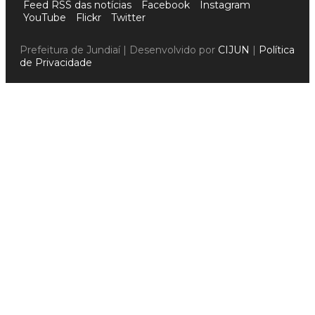
Feed RSS das notícias
Facebook
Instagram
YouTube
Flickr
Twitter
Prefeitura de Jundiaí | Desenvolvido por
CIJUN
|
Política
de Privacidade