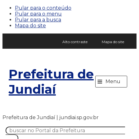
Pular para o conteúdo
Pular para o menu
Pular para a busca
Mapa do site
Alto contraste
Mapa do site
Prefeitura de
≡
Menu
Jundiaí
Prefeitura de Jundiaí | jundiai.sp.gov.br