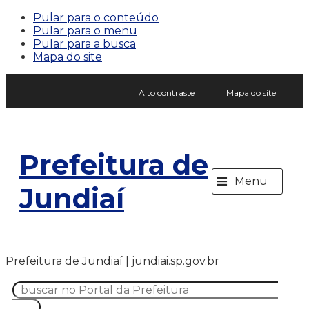
Pular para o conteúdo
Pular para o menu
Pular para a busca
Mapa do site
Alto contraste
Mapa do site
Prefeitura de
≡
Menu
Jundiaí
Prefeitura de Jundiaí | jundiai.sp.gov.br