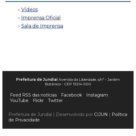
Vídeos
Imprensa Oficial
Sala de Imprensa
Prefeitura de Jundiaí
Avenida da Liberdade, s/nº - Jardim
Botânico - CEP 13214-900
Feed RSS das notícias
Facebook
Instagram
YouTube
Flickr
Twitter
Prefeitura de Jundiaí | Desenvolvido por
CIJUN
|
Política
de Privacidade