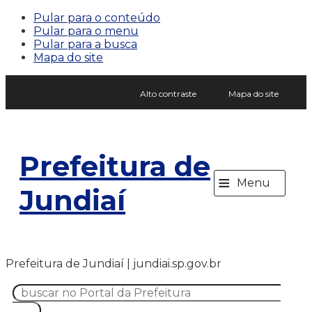
Pular para o conteúdo
Pular para o menu
Pular para a busca
Mapa do site
Alto contraste
Mapa do site
Prefeitura de
≡
Menu
Jundiaí
Prefeitura de Jundiaí | jundiai.sp.gov.br