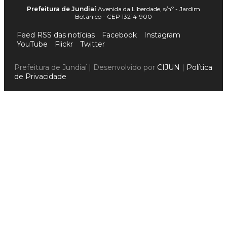
Prefeitura de Jundiaí
Avenida da Liberdade, s/nº - Jardim
Botânico - CEP 13214-900
Feed RSS das notícias
Facebook
Instagram
YouTube
Flickr
Twitter
Prefeitura de Jundiaí | Desenvolvido por
CIJUN
|
Política
de Privacidade