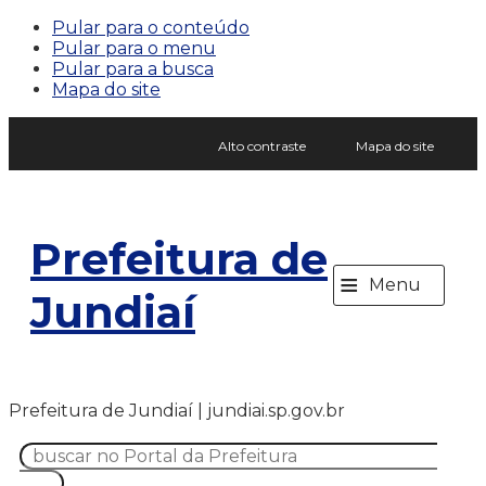
Pular para o conteúdo
Pular para o menu
Pular para a busca
Mapa do site
Alto contraste
Mapa do site
Prefeitura de
≡
Menu
Jundiaí
Prefeitura de Jundiaí | jundiai.sp.gov.br