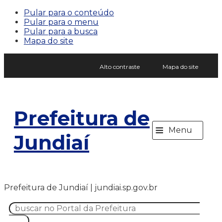
Pular para o conteúdo
Pular para o menu
Pular para a busca
Mapa do site
Alto contraste
Mapa do site
Prefeitura de
≡
Menu
Jundiaí
Prefeitura de Jundiaí | jundiai.sp.gov.br