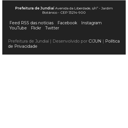
Prefeitura de Jundiaí
Avenida da Liberdade, s/nº - Jardim
Botânico - CEP 13214-900
Feed RSS das notícias
Facebook
Instagram
YouTube
Flickr
Twitter
Prefeitura de Jundiaí | Desenvolvido por
CIJUN
|
Política
de Privacidade