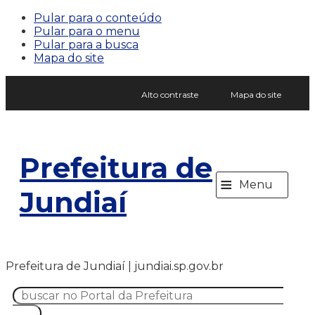
Pular para o conteúdo
Pular para o menu
Pular para a busca
Mapa do site
Alto contraste
Mapa do site
Prefeitura de
≡
Menu
Jundiaí
Prefeitura de Jundiaí | jundiai.sp.gov.br