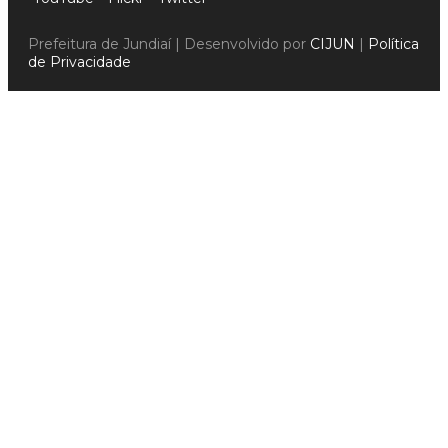
Prefeitura de Jundiaí | Desenvolvido por
CIJUN
|
Política
de Privacidade