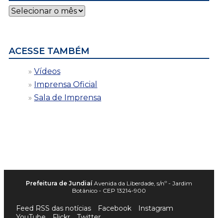
Notícias
por
data
ACESSE TAMBÉM
Vídeos
Imprensa Oficial
Sala de Imprensa
Prefeitura de Jundiaí
Avenida da Liberdade, s/nº - Jardim
Botânico - CEP 13214-900
Feed RSS das notícias
Facebook
Instagram
YouTube
Flickr
Twitter