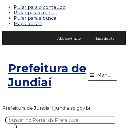
Pular para o conteúdo
Pular para o menu
Pular para a busca
Mapa do site
Alto contraste
Mapa do site
Prefeitura de
≡
Menu
Jundiaí
Prefeitura de Jundiaí | jundiai.sp.gov.br