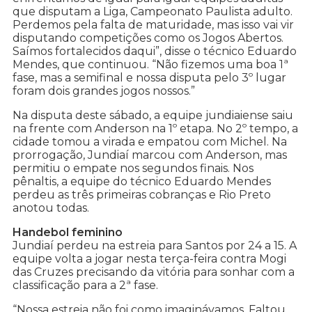
que disputam a Liga, Campeonato Paulista adulto.
Perdemos pela falta de maturidade, mas isso vai vir
disputando competições como os Jogos Abertos.
Saímos fortalecidos daqui”, disse o técnico Eduardo
Mendes, que continuou. “Não fizemos uma boa 1ª
fase, mas a semifinal e nossa disputa pelo 3º lugar
foram dois grandes jogos nossos.”
Na disputa deste sábado, a equipe jundiaiense saiu
na frente com Anderson na 1º etapa. No 2º tempo, a
cidade tomou a virada e empatou com Michel. Na
prorrogação, Jundiaí marcou com Anderson, mas
permitiu o empate nos segundos finais. Nos
pênaltis, a equipe do técnico Eduardo Mendes
perdeu as três primeiras cobranças e Rio Preto
anotou todas.
Handebol feminino
Jundiaí perdeu na estreia para Santos por 24 a 15. A
equipe volta a jogar nesta terça-feira contra Mogi
das Cruzes precisando da vitória para sonhar com a
classificação para a 2ª fase.
“Nossa estreia não foi como imaginávamos. Faltou