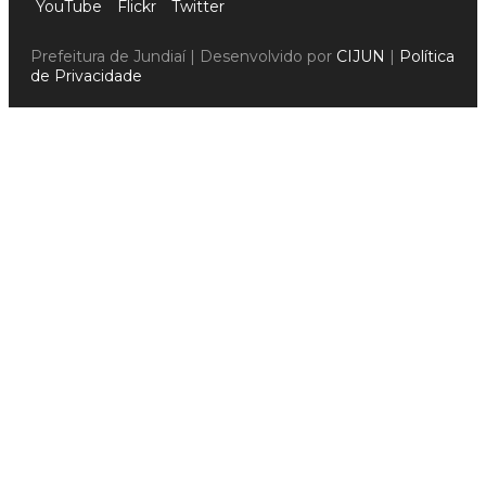
YouTube
Flickr
Twitter
Prefeitura de Jundiaí | Desenvolvido por
CIJUN
|
Política
de Privacidade