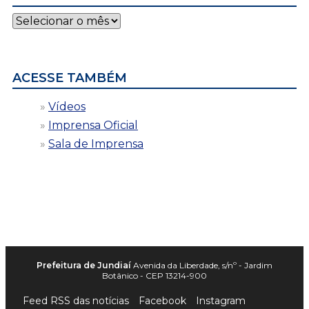
Notícias
por
data
ACESSE TAMBÉM
Vídeos
Imprensa Oficial
Sala de Imprensa
Prefeitura de Jundiaí
Avenida da Liberdade, s/nº - Jardim
Botânico - CEP 13214-900
Feed RSS das notícias
Facebook
Instagram