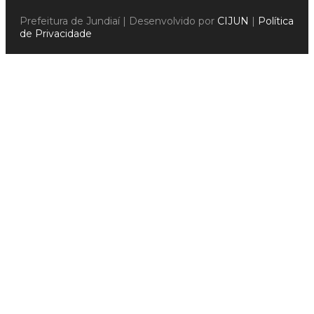
Prefeitura de Jundiaí | Desenvolvido por
CIJUN
|
Política
de Privacidade