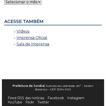
Notícias
por
data
ACESSE TAMBÉM
Vídeos
Imprensa Oficial
Sala de Imprensa
Prefeitura de Jundiaí
Avenida da Liberdade, s/nº - Jardim
Botânico - CEP 13214-900
Feed RSS das notícias
Facebook
Instagram
YouTube
Flickr
Twitter