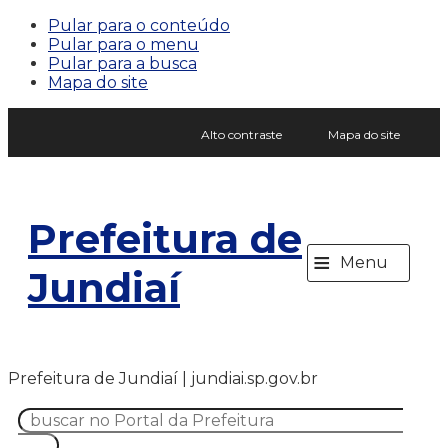
Pular para o conteúdo
Pular para o menu
Pular para a busca
Mapa do site
Alto contraste
Mapa do site
Prefeitura de
≡
Menu
Jundiaí
Prefeitura de Jundiaí | jundiai.sp.gov.br