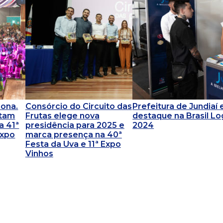
ona.
Consórcio do Circuito das
Prefeitura de Jundiaí
ntam
Frutas elege nova
destaque na Brasil Lo
a 41ª
presidência para 2025 e
2024
Expo
marca presença na 40ª
Festa da Uva e 11ª Expo
Vinhos