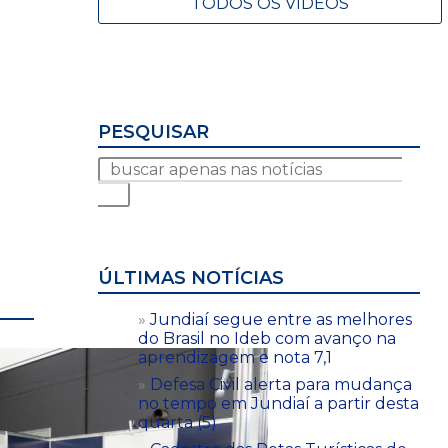
TODOS OS VÍDEOS
PESQUISAR
ÚLTIMAS NOTÍCIAS
Jundiaí segue entre as melhores
do Brasil no Ideb com avanço na
aprendizagem e nota 7,1
Defesa Civil alerta para mudança
no tempo em Jundiaí a partir desta
quarta (5)