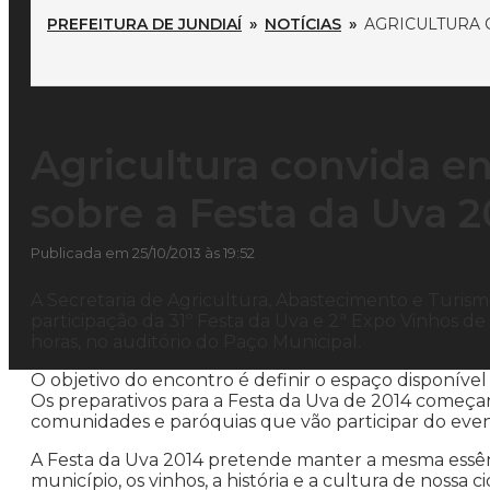
PREFEITURA DE JUNDIAÍ
»
NOTÍCIAS
»
AGRICULTURA 
Agricultura convida e
sobre a Festa da Uva 2
Publicada em 25/10/2013 às 19:52
A Secretaria de Agricultura, Abastecimento e Turism
participação da 31º Festa da Uva e 2ª Expo Vinhos de 
horas, no auditório do Paço Municipal.
O objetivo do encontro é definir o espaço disponível
Os preparativos para a Festa da Uva de 2014 começar
comunidades e paróquias que vão participar do event
A Festa da Uva 2014 pretende manter a mesma essênc
município, os vinhos, a história e a cultura de nossa c