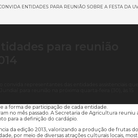
CONVIDA ENTIDADES PARA REUNIÃO SOBRE A FESTA DA UV
ntidades para reunião
014
o convida representantes das entidades assistenciais qu
Jundiaí para reunião na próxima quarta-feira (30), às 15
 e a forma de participação de cada entidade.
am no mês passado. A Secretaria de Agricultura reuniu a
o para a definição do cardápio.
ia da edição 2013, valorizando a produção de frutas d
idade, por meio de diversas atrações culturais locais, most