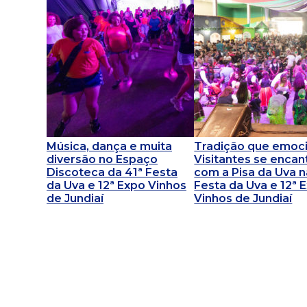
Música, dança e muita
Tradição que emoci
diversão no Espaço
Visitantes se enca
Discoteca da 41ª Festa
com a Pisa da Uva n
da Uva e 12ª Expo Vinhos
Festa da Uva e 12ª 
de Jundiaí
Vinhos de Jundiaí