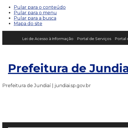
Pular para o conteúdo
Pular para o menu
Pular para a busca
Mapa do site
Lei de Acesso à Informação
Portal de Serviços
Portal
Prefeitura de Jundia
Prefeitura de Jundiaí | jundiai.sp.gov.br