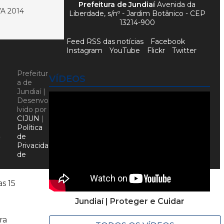
Prefeitura de Jundiaí
Avenida da
A 2014
Liberdade, s/nº - Jardim Botânico - CEP
13214-900
Feed RSS das notícias
Facebook
Instagram
YouTube
Flickr
Twitter
Prefeitur
VÍDEOS
a de
Jundiaí |
Desenvo
lvido por
CIJUN
|
Política
de
e
Privacida
de
s 15
Jundiaí | Proteger e Cuidar
o
ra