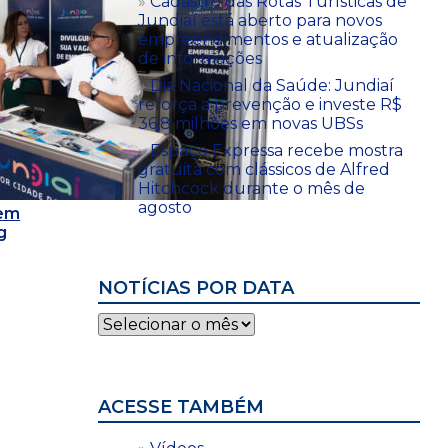
Cadastro das Rotas Turísticas de
Jundiaí está aberto para novos
empreendimentos e atualização
de informações
Dia Nacional da Saúde: Jundiaí
reforça a prevenção e investe R$
36,8 milhões em novas UBSs
Espaço Expressa recebe mostra
gratuita com clássicos de Alfred
Hitchcock durante o mês de
agosto
 em
g
NOTÍCIAS POR DATA
Notícias
por
data
ACESSE TAMBÉM