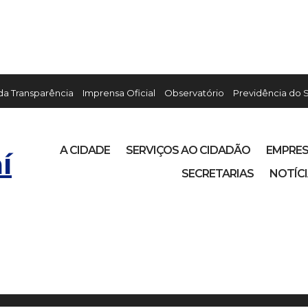
 da Transparência
Imprensa Oficial
Observatório
Previdência do 
A CIDADE
SERVIÇOS AO CIDADÃO
EMPRE
í
SECRETARIAS
NOTÍC