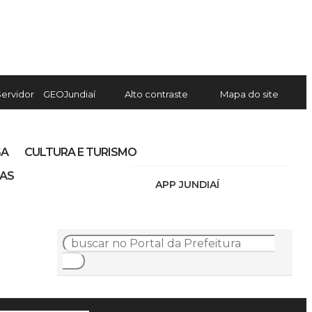
Servidor
GEOJundiaí
Alto contraste
Mapa do site
SA
CULTURA E TURISMO
IAS
APP JUNDIAÍ