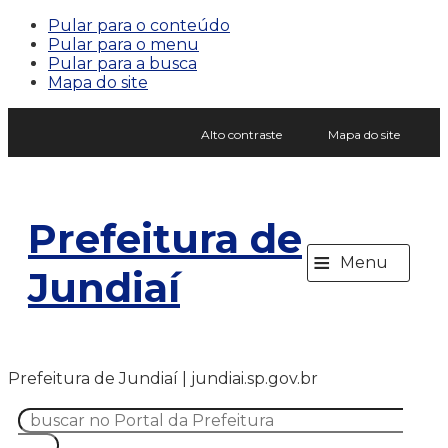
Pular para o conteúdo
Pular para o menu
Pular para a busca
Mapa do site
Alto contraste
Mapa do site
Prefeitura de
≡
Menu
Jundiaí
Prefeitura de Jundiaí | jundiai.sp.gov.br