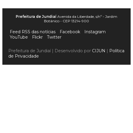
Prefeitura de Jundiaí
Avenida da Liberdade, s/nº - Jardim
Botânico - CEP 13214-900
Feed RSS das notícias
Facebook
Instagram
YouTube
Flickr
Twitter
Prefeitura de Jundiaí | Desenvolvido por
CIJUN
|
Política
de Privacidade