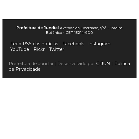
Prefeitura de Jundiaí
Avenida da Liberdade, s/nº - Jardim
Botânico - CEP 13214-900
Feed RSS das notícias
Facebook
Instagram
YouTube
Flickr
Twitter
Prefeitura de Jundiaí | Desenvolvido por
CIJUN
|
Política
de Privacidade