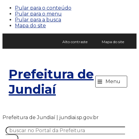
Pular para o conteúdo
Pular para o menu
Pular para a busca
Mapa do site
Alto contraste
Mapa do site
Prefeitura de
≡
Menu
Jundiaí
Prefeitura de Jundiaí | jundiai.sp.gov.br