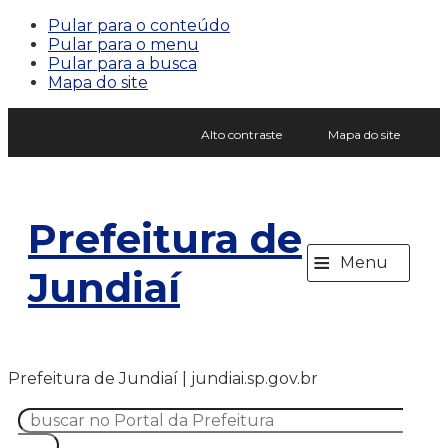
Pular para o conteúdo
Pular para o menu
Pular para a busca
Mapa do site
Alto contraste
Mapa do site
Prefeitura de
≡
Menu
Jundiaí
Prefeitura de Jundiaí | jundiai.sp.gov.br