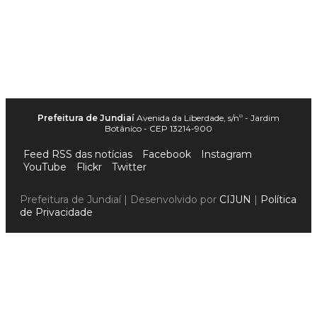
Prefeitura de Jundiaí
Avenida da Liberdade, s/nº - Jardim
Botânico - CEP 13214-900
Feed RSS das notícias
Facebook
Instagram
YouTube
Flickr
Twitter
Prefeitura de Jundiaí | Desenvolvido por
CIJUN
|
Política
de Privacidade