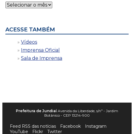
Notícias
por
data
ACESSE TAMBÉM
Vídeos
Imprensa Oficial
Sala de Imprensa
Prefeitura de Jundiaí
Avenida da Liberdade, s/nº - Jardim
Botânico - CEP 13214-900
Feed RSS das notícias
Facebook
Instagram
YouTube
Flickr
Twitter