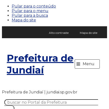
Pular para o conteúdo
Pular para o menu
Pular para a busca
Mapa do site
Alto contraste
Mapa do site
Prefeitura de
≡
Menu
Jundiaí
Prefeitura de Jundiaí | jundiai.sp.gov.br