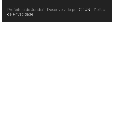
Prefeitura de Jundiaí | Desenvolvido por
CIJUN
|
Política
de Privacidade