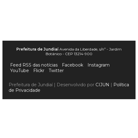
Prefeitura de Jundiaí
Avenida da Liberdade, s/nº - Jardim
Botânico - CEP 13214-900
Feed RSS das notícias
Facebook
Instagram
YouTube
Flickr
Twitter
Prefeitura de Jundiaí | Desenvolvido por
CIJUN
|
Política
de Privacidade