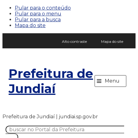
Pular para o conteúdo
Pular para o menu
Pular para a busca
Mapa do site
Alto contraste
Mapa do site
Prefeitura de
≡
Menu
Jundiaí
Prefeitura de Jundiaí | jundiai.sp.gov.br