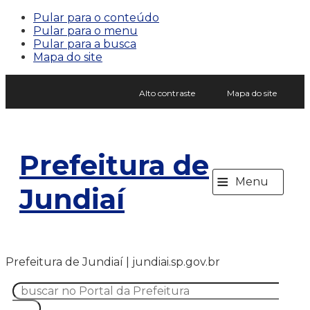
Pular para o conteúdo
Pular para o menu
Pular para a busca
Mapa do site
Alto contraste
Mapa do site
Prefeitura de
≡
Menu
Jundiaí
Prefeitura de Jundiaí | jundiai.sp.gov.br