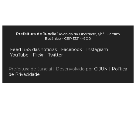
Prefeitura de Jundiaí
Avenida da Liberdade, s/nº - Jardim
Botânico - CEP 13214-900
Feed RSS das notícias
Facebook
Instagram
YouTube
Flickr
Twitter
Prefeitura de Jundiaí | Desenvolvido por
CIJUN
|
Política
de Privacidade