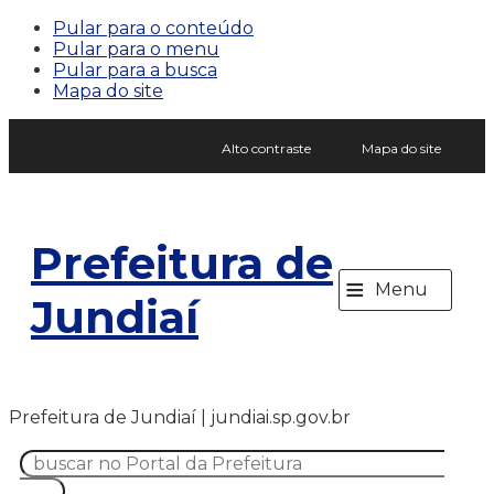
Pular para o conteúdo
Pular para o menu
Pular para a busca
Mapa do site
Alto contraste
Mapa do site
Prefeitura de
≡
Menu
Jundiaí
Prefeitura de Jundiaí | jundiai.sp.gov.br