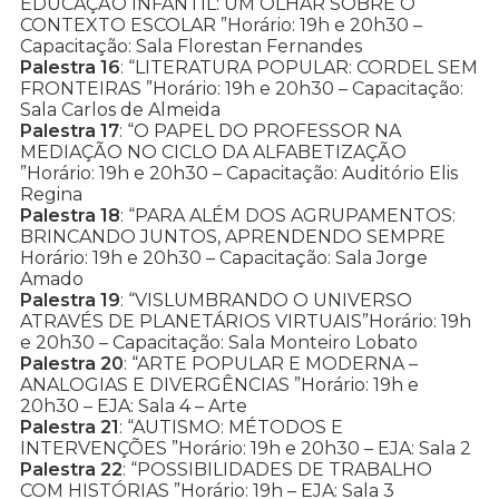
EDUCAÇÃO INFANTIL: UM OLHAR SOBRE O
CONTEXTO ESCOLAR ”Horário: 19h e 20h30 –
Capacitação: Sala Florestan Fernandes
Palestra 16
: “LITERATURA POPULAR: CORDEL SEM
FRONTEIRAS ”Horário: 19h e 20h30 – Capacitação:
Sala Carlos de Almeida
Palestra 17
: “O PAPEL DO PROFESSOR NA
MEDIAÇÃO NO CICLO DA ALFABETIZAÇÃO
”Horário: 19h e 20h30 – Capacitação: Auditório Elis
Regina
Palestra 18
: “PARA ALÉM DOS AGRUPAMENTOS:
BRINCANDO JUNTOS, APRENDENDO SEMPRE
Horário: 19h e 20h30 – Capacitação: Sala Jorge
Amado
Palestra 19
: “VISLUMBRANDO O UNIVERSO
ATRAVÉS DE PLANETÁRIOS VIRTUAIS”Horário: 19h
e 20h30 – Capacitação: Sala Monteiro Lobato
Palestra 20
: “ARTE POPULAR E MODERNA –
ANALOGIAS E DIVERGÊNCIAS ”Horário: 19h e
20h30 – EJA: Sala 4 – Arte
Palestra 21
: “AUTISMO: MÉTODOS E
INTERVENÇÕES ”Horário: 19h e 20h30 – EJA: Sala 2
Palestra 22
: “POSSIBILIDADES DE TRABALHO
COM HISTÓRIAS ”Horário: 19h – EJA: Sala 3