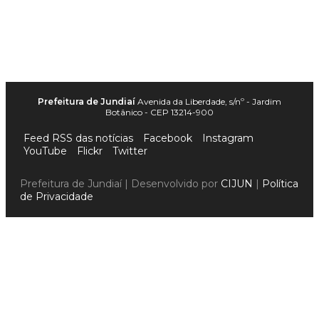
Prefeitura de Jundiaí
Avenida da Liberdade, s/nº - Jardim
Botânico - CEP 13214-900
Feed RSS das notícias
Facebook
Instagram
YouTube
Flickr
Twitter
Prefeitura de Jundiaí | Desenvolvido por
CIJUN
|
Política
de Privacidade