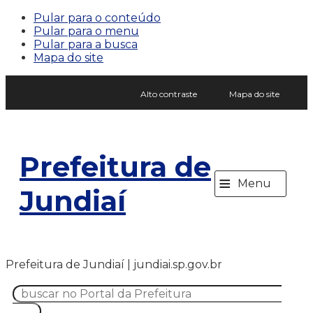
Pular para o conteúdo
Pular para o menu
Pular para a busca
Mapa do site
Alto contraste
Mapa do site
Prefeitura de
≡
Menu
Jundiaí
Prefeitura de Jundiaí | jundiai.sp.gov.br