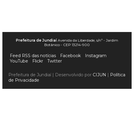
Prefeitura de Jundiaí
Avenida da Liberdade, s/nº - Jardim
Botânico - CEP 13214-900
Feed RSS das notícias
Facebook
Instagram
YouTube
Flickr
Twitter
Prefeitura de Jundiaí | Desenvolvido por
CIJUN
|
Política
de Privacidade