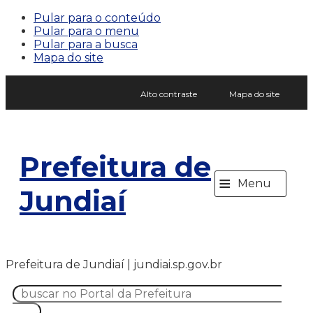
Pular para o conteúdo
Pular para o menu
Pular para a busca
Mapa do site
Alto contraste
Mapa do site
Prefeitura de
≡
Menu
Jundiaí
Prefeitura de Jundiaí | jundiai.sp.gov.br