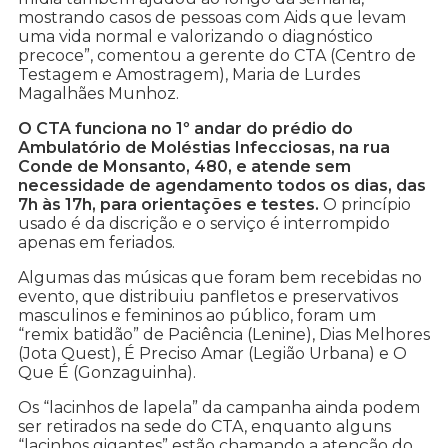
mostrando casos de pessoas com Aids que levam
uma vida normal e valorizando o diagnóstico
precoce”, comentou a gerente do CTA (Centro de
Testagem e Amostragem), Maria de Lurdes
Magalhães Munhoz.
O CTA funciona no 1º andar do prédio do
Ambulatório de Moléstias Infecciosas, na rua
Conde de Monsanto, 480, e atende sem
necessidade de agendamento todos os dias, das
7h às 17h, para orientações e testes.
O princípio
usado é da discrição e o serviço é interrompido
apenas em feriados.
Algumas das músicas que foram bem recebidas no
evento, que distribuiu panfletos e preservativos
masculinos e femininos ao público, foram um
“remix batidão” de Paciência (Lenine), Dias Melhores
(Jota Quest), É Preciso Amar (Legião Urbana) e O
Que É (Gonzaguinha).
Os “lacinhos de lapela” da campanha ainda podem
ser retirados na sede do CTA, enquanto alguns
“lacinhos gigantes” estão chamando a atenção do