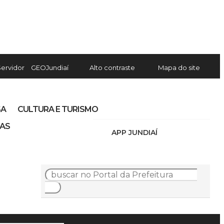
Servidor
GEOJundiaí
Alto contraste
Mapa do site
SA
CULTURA E TURISMO
IAS
APP JUNDIAÍ