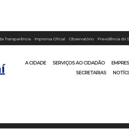
 da Transparência
Imprensa Oficial
Observatório
Previdência do 
A CIDADE
SERVIÇOS AO CIDADÃO
EMPRE
í
SECRETARIAS
NOTÍC