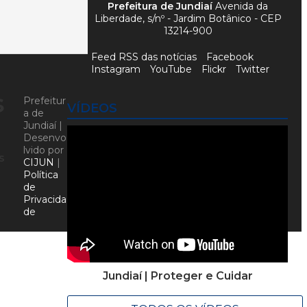
Prefeitura de Jundiaí
Avenida da
Liberdade, s/nº - Jardim Botânico - CEP
13214-900
Feed RSS das notícias
Facebook
Instagram
YouTube
Flickr
Twitter
s
Prefeitur
VÍDEOS
a de
Jundiaí |
Desenvo
lvido por
s
CIJUN
|
Política
de
Privacida
de
Jundiaí | Proteger e Cuidar