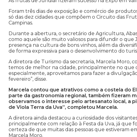
As frutas de Jundiaí fizeram sucesso na Expo em Val
Foram três dias de exposição e comércio de produtos
só das dez cidades que compõem o Circuito das Fru
Campinas.
Durante a abertura, o secretário de Agricultura, Ab
como aquele são muito valiosos para difundir o que
presença na cultura de bons vinhos, além da diversif
de forma expressiva para o desenvolvimento do turi
A diretora de Turismo da secretaria, Marcela Moro, c
temos de melhor na cidade, principalmente no que di
especialmente, aproveitamos para fazer a divulgação
fevereiro”, disse.
Marcela contou que atrativos como a costela do 
parte da gastronomia regional, também fizeram 
observamos o interesse pelo artesanato local, a pi
de Viola Terra da Uva”, completou Marcela.
A diretora ainda destacou a curiosidade dos visitant
principalmente com relação à Festa da Uva, já que f
certeza de que muitas das pessoas que estiveram em 
Marcela Moro.