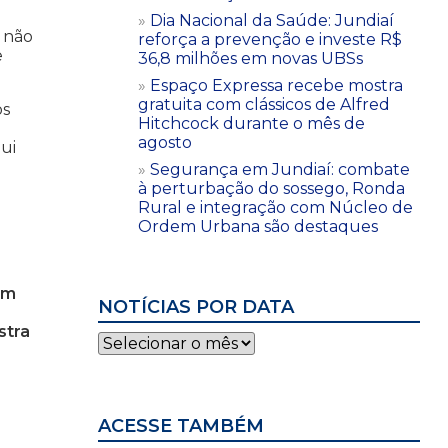
Dia Nacional da Saúde: Jundiaí
s não
reforça a prevenção e investe R$
e
36,8 milhões em novas UBSs
Espaço Expressa recebe mostra
gratuita com clássicos de Alfred
os
Hitchcock durante o mês de
agosto
ui
Segurança em Jundiaí: combate
à perturbação do sossego, Ronda
Rural e integração com Núcleo de
Ordem Urbana são destaques
em
NOTÍCIAS POR DATA
stra
Notícias
por
data
ACESSE TAMBÉM