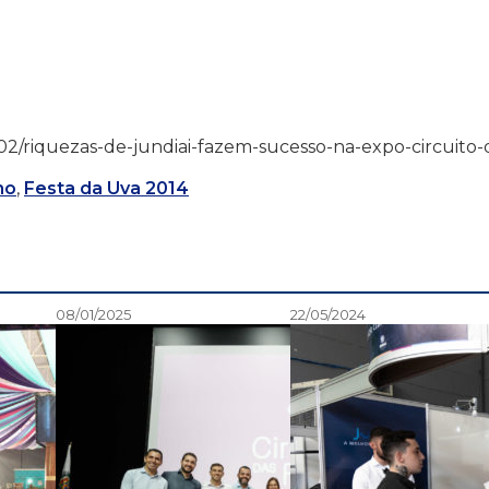
/12/02/riquezas-de-jundiai-fazem-sucesso-na-expo-circuito-
mo
,
Festa da Uva 2014
08/01/2025
22/05/2024