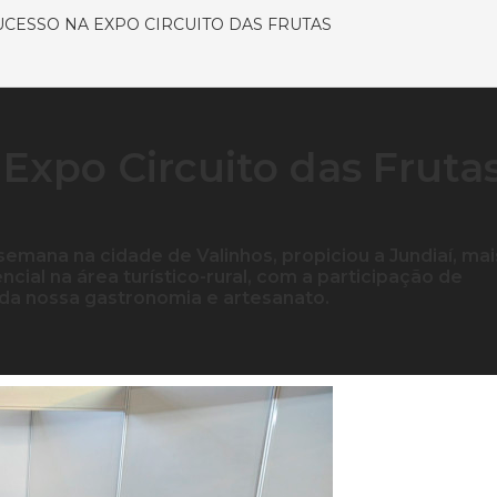
UCESSO NA EXPO CIRCUITO DAS FRUTAS
 Expo Circuito das Fruta
 semana na cidade de Valinhos, propiciou a Jundiaí, mai
cial na área turístico-rural, com a participação de
 da nossa gastronomia e artesanato.