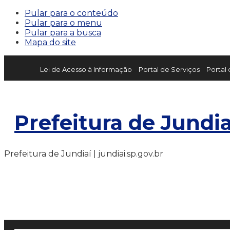
Pular para o conteúdo
Pular para o menu
Pular para a busca
Mapa do site
Lei de Acesso à Informação
Portal de Serviços
Portal
Prefeitura de Jundia
Prefeitura de Jundiaí | jundiai.sp.gov.br