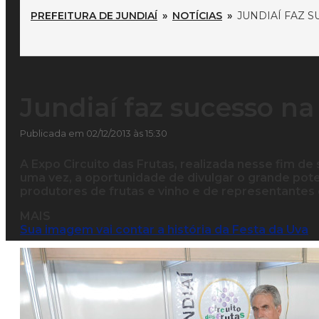
PREFEITURA DE JUNDIAÍ
»
NOTÍCIAS
»
JUNDIAÍ FAZ S
Jundiaí faz sucesso na
Publicada em 02/12/2013 às 15:30
A Expo Circuito das Frutas, realizada nesse fim de
uma vez, a oportunidade de divulgar o grande poten
produtores de frutas e vinho e de representantes
MAIS
Sua imagem vai contar a história da Festa da Uva