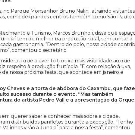
inhos
, no Parque Monsenhor Bruno Nalini, atraindo visitante
tas, como de grandes centros também, como São Paulo 
astecimento e Turismo, Marcos Brunholi, disse que espaç
 Jundiaí tem de melhor na produção rural, sem contar a
icada gastronomia. “Dentro do polo, nossa cidade contrib
smo”, comentou o secretário.
onsiderou que o evento trouxe mais visibilidade ao que
z respeito à produção frutícola. “E com relação à uva,
 de nossa próxima festa, que acontece em janeiro e
Eloy Chaves e a torta de abóbora do Caxambu, que faz
muito sucesso durante o evento. “Mas também
ntura do artista Pedro Vali e a apresentação da Orque
es em querer saber e conhecer mais sobre a cidade,
oram distribuídos panfletos durante a exposição. “Tenho
Valinhos virão a Jundiaí para a nossa festa”, comentou