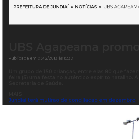
PREFEITURA DE JUNDIAÍ
»
NOTÍCIAS
»
UBS AGAPEAM
UBS Agapeama promov
Publicada em 03/12/2013 às 15:30
Um grupo de 150 crianças, entre elas 80 que fazem
feira (5) uma festa no autêntico espírito natalino.
Secretaria de Saúde.
MAIS
Jundiaí terá mutirão de conciliação em dezembro