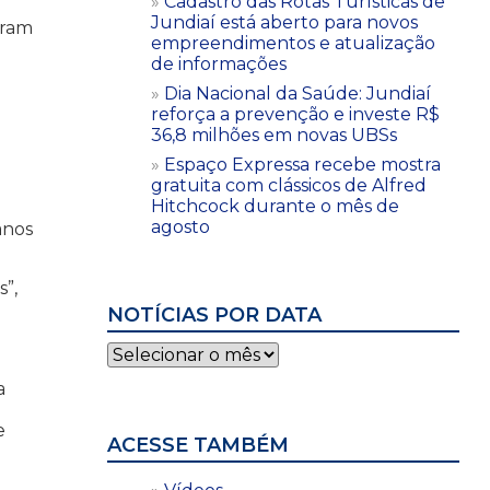
Cadastro das Rotas Turísticas de
Jundiaí está aberto para novos
aram
empreendimentos e atualização
de informações
Dia Nacional da Saúde: Jundiaí
reforça a prevenção e investe R$
36,8 milhões em novas UBSs
Espaço Expressa recebe mostra
gratuita com clássicos de Alfred
Hitchcock durante o mês de
agosto
anos
s”,
l
NOTÍCIAS POR DATA
Notícias
por
a
data
m
e
ACESSE TAMBÉM