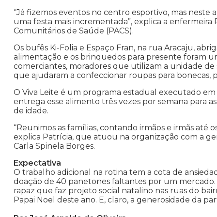
“Já fizemos eventos no centro esportivo, mas neste a
uma festa mais incrementada”, explica a enfermeira 
Comunitários de Saúde (PACS).
Os bufês Ki-Folia e Espaço Fran, na rua Aracaju, abri
alimentação e os brinquedos para presente foram um 
comerciantes, moradores que utilizam a unidade de 
que ajudaram a confeccionar roupas para bonecas, 
O Viva Leite é um programa estadual executado em 
entrega esse alimento três vezes por semana para as 
de idade.
“Reunimos as famílias, contando irmãos e irmãs até os
explica Patrícia, que atuou na organização com a ger
Carla Spinela Borges.
Expectativa
O trabalho adicional na rotina tem a cota de ansiedad
doação de 40 panetones faltantes por um mercado. M
rapaz que faz projeto social natalino nas ruas do bair
Papai Noel deste ano. E, claro, a generosidade da par