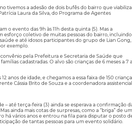
no tivemos a adesão de dois bufês do bairro que viabiliz
Patrícia Laura da Silva, do Programa de Agentes
gam o evento das 9h às 11h desta quinta (5). Mas a
esforço coletivo de muitas pessoas do bairro, incluindo
saúde e até idosos participantes do grupo de Lian Gong,
por exemplo.
convênio pela Prefeitura e Secretaria de Saúde que
famílias cadastradas. O alvo são crianças de 6 meses a 7 
 12 anos de idade, e chegamos a essa faixa de 150 criança
ente Cássia Brito de Souza e a coordenadora assistencia
e – até terça-feira (3) ainda se esperava a confirmação d
as ainda mais cotas de surpresas, como a “briga” de u
ro há vários anos e entrou na fila para disputar o posto d
ticipação de tantas pessoas para um evento solidário.