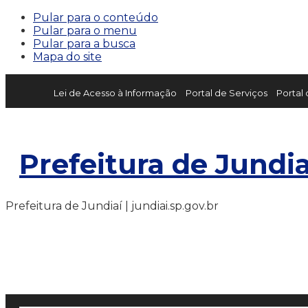
Pular para o conteúdo
Pular para o menu
Pular para a busca
Mapa do site
Lei de Acesso à Informação
Portal de Serviços
Portal
Prefeitura de Jundia
Prefeitura de Jundiaí | jundiai.sp.gov.br