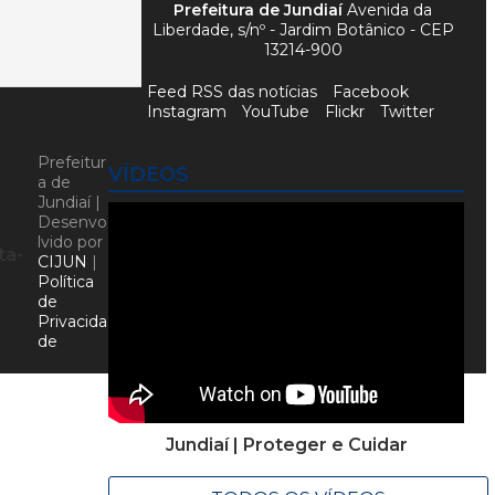
Prefeitura de Jundiaí
Avenida da
Liberdade, s/nº - Jardim Botânico - CEP
13214-900
Feed RSS das notícias
Facebook
Instagram
YouTube
Flickr
Twitter
Prefeitur
VÍDEOS
a de
Jundiaí |
Desenvo
lvido por
ta-
CIJUN
|
Política
de
Privacida
de
Jundiaí | Proteger e Cuidar