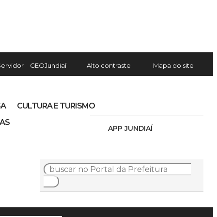
Servidor
GEOJundiaí
Alto contraste
Mapa do site
SA
CULTURA E TURISMO
IAS
APP JUNDIAÍ