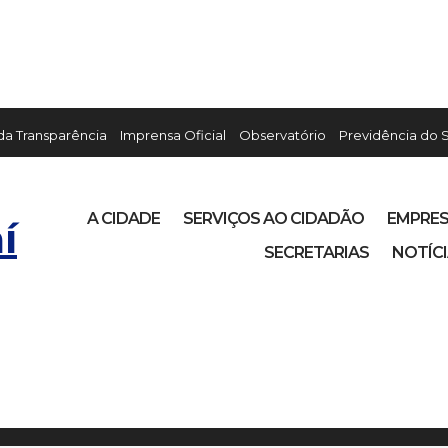
 da Transparência
Imprensa Oficial
Observatório
Previdência do 
A CIDADE
SERVIÇOS AO CIDADÃO
EMPRE
í
SECRETARIAS
NOTÍC