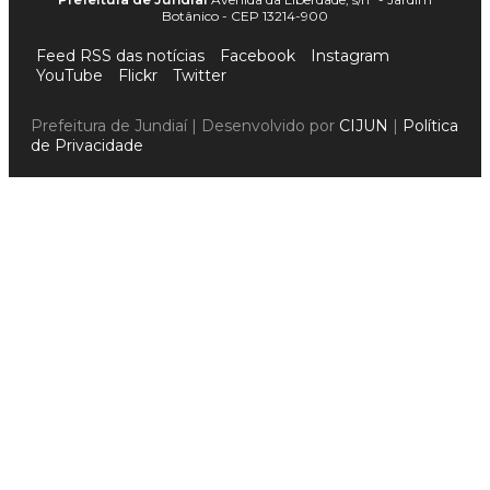
Botânico - CEP 13214-900
Feed RSS das notícias
Facebook
Instagram
YouTube
Flickr
Twitter
Prefeitura de Jundiaí | Desenvolvido por
CIJUN
|
Política
de Privacidade