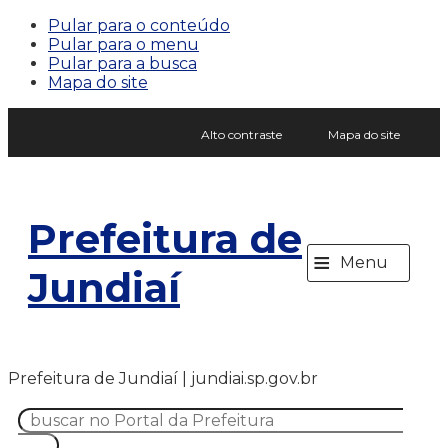
Pular para o conteúdo
Pular para o menu
Pular para a busca
Mapa do site
Alto contraste
Mapa do site
Prefeitura de
≡
Menu
Jundiaí
Prefeitura de Jundiaí | jundiai.sp.gov.br