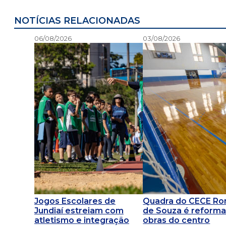
NOTÍCIAS RELACIONADAS
06/08/2026
03/08/2026
Jogos Escolares de
Quadra do CECE R
Jundiaí estreiam com
de Souza é reforma
atletismo e integração
obras do centro