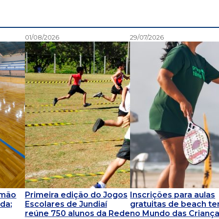
01/08/2026
29/07/2026
omão
Primeira edição do Jogos
Inscrições para aulas
da;
Escolares de Jundiaí
gratuitas de beach te
reúne 750 alunos da Rede
no Mundo das Crianç