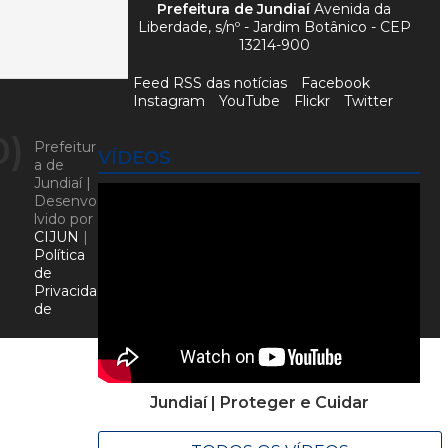
Prefeitura de Jundiaí
Avenida da
Liberdade, s/nº - Jardim Botânico - CEP
13214-900
Feed RSS das notícias
Facebook
Instagram
YouTube
Flickr
Twitter
0)
Prefeitur
VÍDEOS
a de
Jundiaí |
Desenvo
lvido por
CIJUN
|
Política
de
Privacida
de
Jundiaí | Proteger e Cuidar