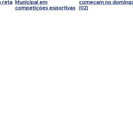
 reta
Municipal em
começam no doming
competições esportivas
(02)