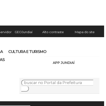
Servidor
GEOJundiaí
Alto contraste
Mapa do site
SA
CULTURA E TURISMO
IAS
APP JUNDIAÍ