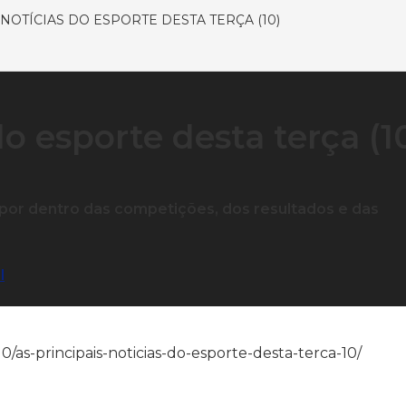
 NOTÍCIAS DO ESPORTE DESTA TERÇA (10)
do esporte desta terça (1
por dentro das competições, dos resultados e das
l
2/10/as-principais-noticias-do-esporte-desta-terca-10/