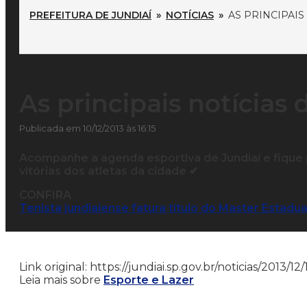
PREFEITURA DE JUNDIAÍ
»
NOTÍCIAS
»
AS PRINCIPAIS
As principais notícias 
Publicada em 10/12/2013 às 16:15
Acompanhe a agenda esportiva de Jundiaí e fique 
vitórias dos atletas da cidade
✔
CONFIRA
Tenista jundiaiense fatura título do Master Estadua
Link original: https://jundiai.sp.gov.br/noticias/2013/1
Leia mais sobre
Esporte e Lazer