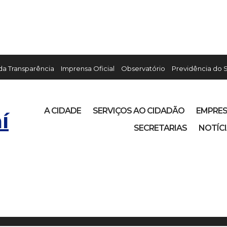
 da Transparência
Imprensa Oficial
Observatório
Previdência do 
A CIDADE
SERVIÇOS AO CIDADÃO
EMPRE
í
SECRETARIAS
NOTÍC