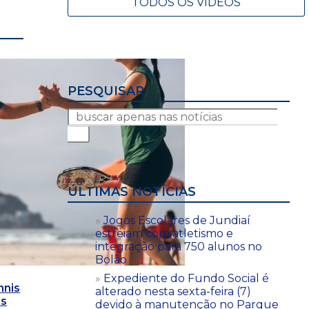
TODOS OS VÍDEOS
PESQUISAR
ÚLTIMAS NOTÍCIAS
Jogos Escolares de Jundiaí
estreiam com atletismo e
integração para 750 alunos no
Bolão
Expediente do Fundo Social é
nnis
alterado nesta sexta-feira (7)
as
devido à manutenção no Parque