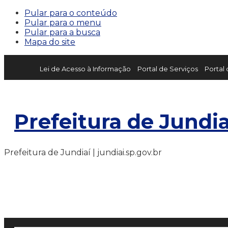
Pular para o conteúdo
Pular para o menu
Pular para a busca
Mapa do site
Lei de Acesso à Informação
Portal de Serviços
Portal
Prefeitura de Jundia
Prefeitura de Jundiaí | jundiai.sp.gov.br