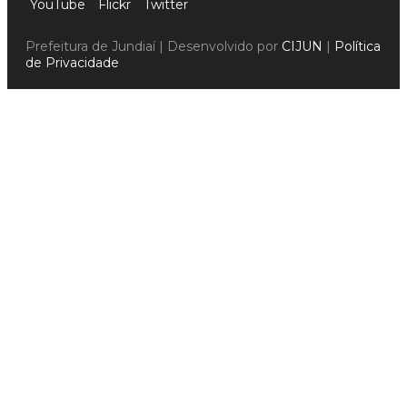
YouTube
Flickr
Twitter
Prefeitura de Jundiaí | Desenvolvido por
CIJUN
|
Política
de Privacidade