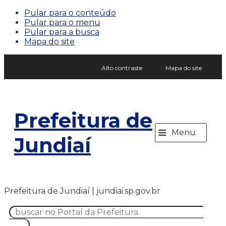
Pular para o conteúdo
Pular para o menu
Pular para a busca
Mapa do site
Alto contraste
Mapa do site
Prefeitura de
≡
Menu
Jundiaí
Prefeitura de Jundiaí | jundiai.sp.gov.br