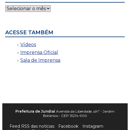
Notícias
por
data
ACESSE TAMBÉM
Vídeos
Imprensa Oficial
Sala de Imprensa
Prefeitura de Jundiaí
Avenida da Liberdade, s/nº - Jardim
Botânico - CEP 13214-900
Feed RSS das notícias
Facebook
Instagram