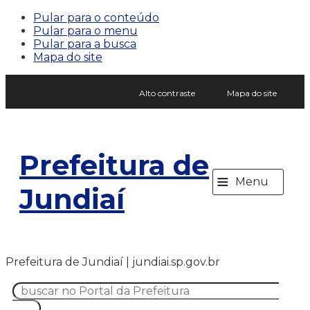
Pular para o conteúdo
Pular para o menu
Pular para a busca
Mapa do site
Alto contraste
Mapa do site
Prefeitura de
≡
Menu
Jundiaí
Prefeitura de Jundiaí | jundiai.sp.gov.br