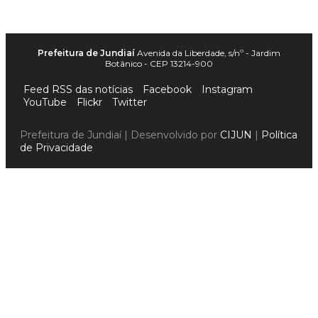
Prefeitura de Jundiaí
Avenida da Liberdade, s/nº - Jardim
Botânico - CEP 13214-900
Feed RSS das notícias
Facebook
Instagram
YouTube
Flickr
Twitter
Prefeitura de Jundiaí | Desenvolvido por
CIJUN
|
Política
de Privacidade