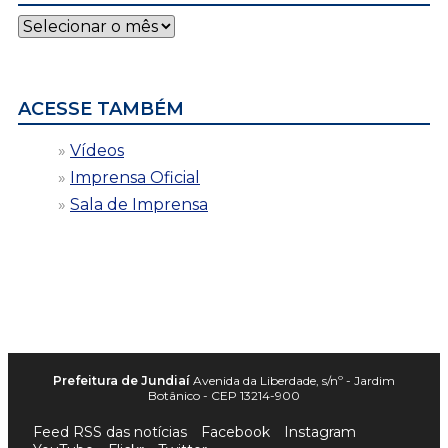
Notícias
por
data
ACESSE TAMBÉM
Vídeos
Imprensa Oficial
Sala de Imprensa
Prefeitura de Jundiaí
Avenida da Liberdade, s/nº - Jardim
Botânico - CEP 13214-900
Feed RSS das notícias
Facebook
Instagram