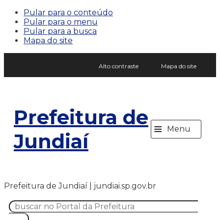
Pular para o conteúdo
Pular para o menu
Pular para a busca
Mapa do site
Alto contraste
Mapa do site
Prefeitura de
≡
Menu
Jundiaí
Prefeitura de Jundiaí | jundiai.sp.gov.br