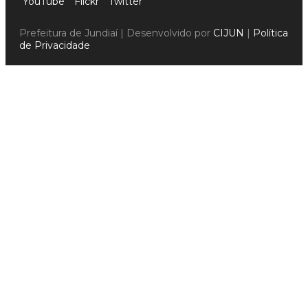
YouTube
Flickr
Twitter
Prefeitura de Jundiaí | Desenvolvido por
CIJUN
|
Política
de Privacidade