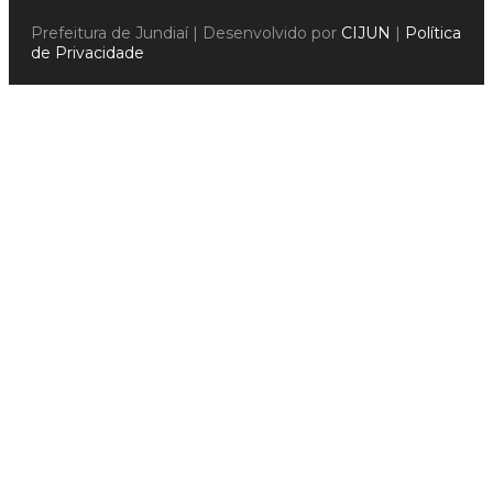
Prefeitura de Jundiaí | Desenvolvido por
CIJUN
|
Política
de Privacidade