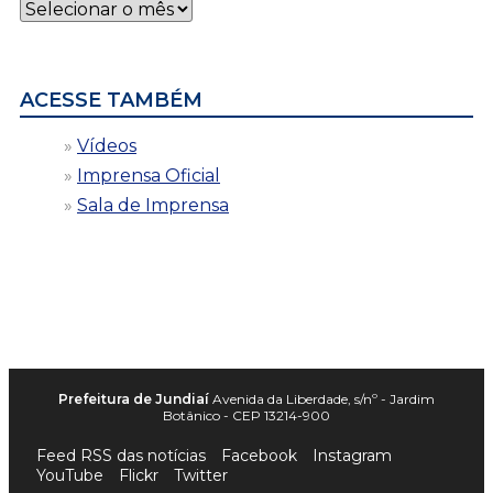
Notícias
por
data
ACESSE TAMBÉM
Vídeos
Imprensa Oficial
Sala de Imprensa
Prefeitura de Jundiaí
Avenida da Liberdade, s/nº - Jardim
Botânico - CEP 13214-900
Feed RSS das notícias
Facebook
Instagram
YouTube
Flickr
Twitter