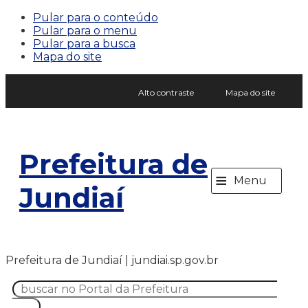
Pular para o conteúdo
Pular para o menu
Pular para a busca
Mapa do site
Alto contraste
Mapa do site
Prefeitura de
≡
Menu
Jundiaí
Prefeitura de Jundiaí | jundiai.sp.gov.br