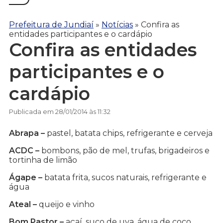
Prefeitura de Jundiaí
»
Notícias
»
Confira as
entidades participantes e o cardápio
Confira as entidades
participantes e o
cardápio
Publicada em 28/01/2014 às 11:32
Abrapa –
pastel, batata chips, refrigerante e cerveja
ACDC –
bombons, pão de mel, trufas, brigadeiros e
tortinha de limão
Ágape –
batata frita, sucos naturais, refrigerante e
água
Ateal –
queijo e vinho
Bom Pastor –
açaí, suco de uva, água de coco,