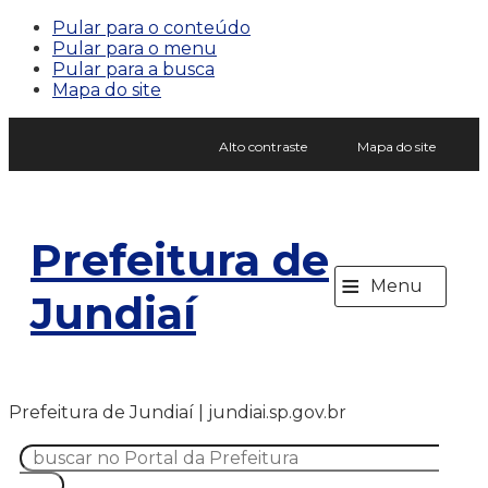
Pular para o conteúdo
Pular para o menu
Pular para a busca
Mapa do site
Alto contraste
Mapa do site
Prefeitura de
≡
Menu
Jundiaí
Prefeitura de Jundiaí | jundiai.sp.gov.br