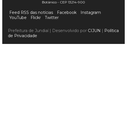
Botânico - CEP 13214-900
Feed RSS das notícias
Facebook
Instagram
YouTube
Flickr
Twitter
Prefeitura de Jundiaí | Desenvolvido por
CIJUN
|
Política
de Privacidade