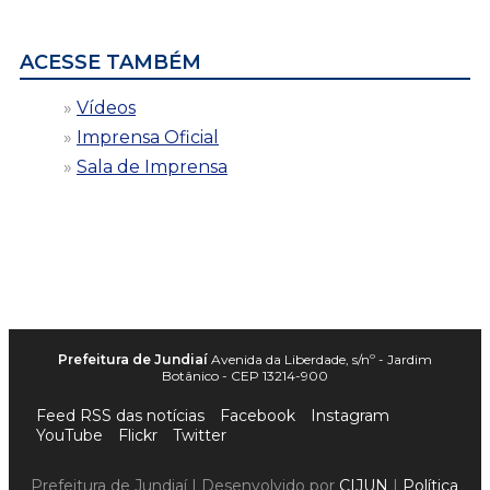
data
ACESSE TAMBÉM
Vídeos
Imprensa Oficial
Sala de Imprensa
Prefeitura de Jundiaí
Avenida da Liberdade, s/nº - Jardim
Botânico - CEP 13214-900
Feed RSS das notícias
Facebook
Instagram
YouTube
Flickr
Twitter
Prefeitura de Jundiaí | Desenvolvido por
CIJUN
|
Política