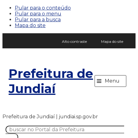
Pular para o conteúdo
Pular para o menu
Pular para a busca
Mapa do site
Alto contraste
Mapa do site
Prefeitura de
≡
Menu
Jundiaí
Prefeitura de Jundiaí | jundiai.sp.gov.br