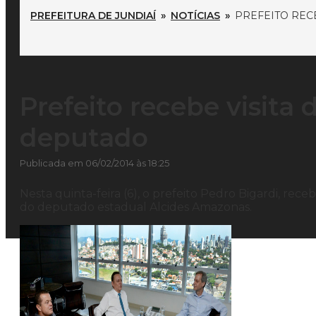
PREFEITURA DE JUNDIAÍ
»
NOTÍCIAS
»
PREFEITO REC
Prefeito recebe visita
deputado
Publicada em 06/02/2014 às 18:25
Nesta quinta-feira (6), o prefeito Pedro Bigardi, rec
do deputado estadual Alcides Amazonas.