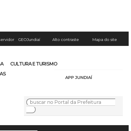
Servidor
GEOJundiaí
Alto contraste
Mapa do site
SA
CULTURA E TURISMO
IAS
APP JUNDIAÍ