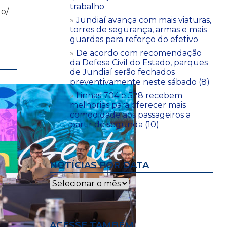
trabalho
do/
Jundiaí avança com mais viaturas,
torres de segurança, armas e mais
guardas para reforço do efetivo
De acordo com recomendação
da Defesa Civil do Estado, parques
de Jundiaí serão fechados
preventivamente neste sábado (8)
Linhas 704 e 528 recebem
melhorias para oferecer mais
comodidade aos passageiros a
partir de segunda (10)
NOTÍCIAS POR DATA
Notícias
por
data
ACESSE TAMBÉM