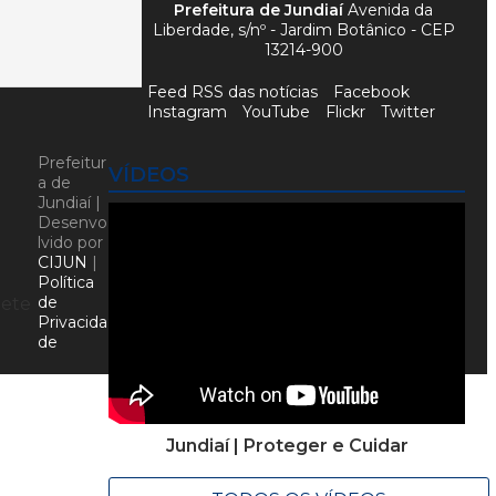
Prefeitura de Jundiaí
Avenida da
Liberdade, s/nº - Jardim Botânico - CEP
13214-900
Feed RSS das notícias
Facebook
Instagram
YouTube
Flickr
Twitter
Prefeitur
VÍDEOS
a de
Jundiaí |
Desenvo
lvido por
CIJUN
|
Política
de
nete
Privacida
de
Jundiaí | Proteger e Cuidar