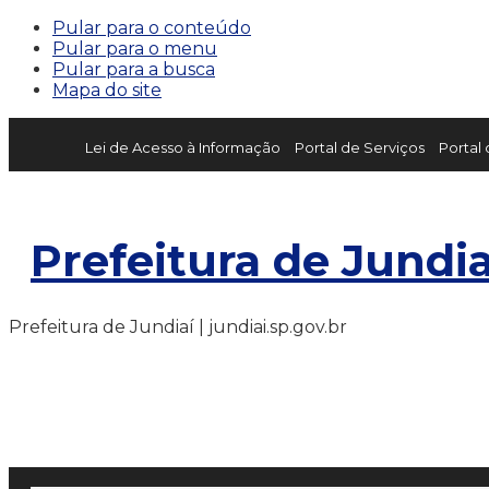
Pular para o conteúdo
Pular para o menu
Pular para a busca
Mapa do site
Lei de Acesso à Informação
Portal de Serviços
Portal
Prefeitura de Jundia
Prefeitura de Jundiaí | jundiai.sp.gov.br