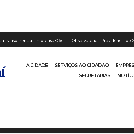
 da Transparência
Imprensa Oficial
Observatório
Previdência do 
A CIDADE
SERVIÇOS AO CIDADÃO
EMPRE
í
SECRETARIAS
NOTÍC