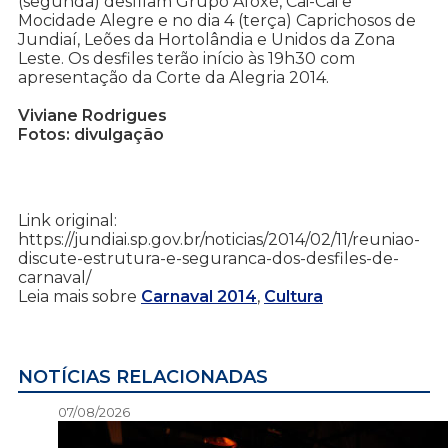
(segunda) desfilam Grupo Afoxé, Cai-Cai e
Mocidade Alegre e no dia 4 (terça) Caprichosos de
Jundiaí, Leões da Hortolândia e Unidos da Zona
Leste. Os desfiles terão início às 19h30 com
apresentação da Corte da Alegria 2014.
Viviane Rodrigues
Fotos: divulgação
Link original:
https://jundiai.sp.gov.br/noticias/2014/02/11/reuniao-
discute-estrutura-e-seguranca-dos-desfiles-de-
carnaval/
Leia mais sobre
Carnaval 2014
,
Cultura
NOTÍCIAS RELACIONADAS
07/08/2026