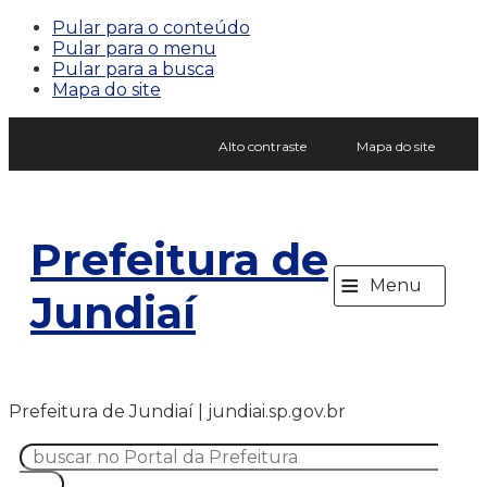
Pular para o conteúdo
Pular para o menu
Pular para a busca
Mapa do site
Alto contraste
Mapa do site
Prefeitura de
≡
Menu
Jundiaí
Prefeitura de Jundiaí | jundiai.sp.gov.br