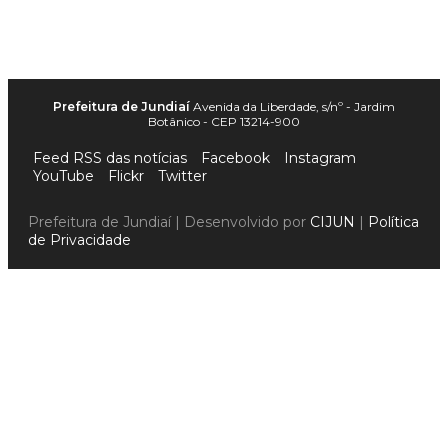
Prefeitura de Jundiaí
Avenida da Liberdade, s/nº - Jardim
Botânico - CEP 13214-900
Feed RSS das notícias
Facebook
Instagram
YouTube
Flickr
Twitter
Prefeitura de Jundiaí | Desenvolvido por
CIJUN
|
Política
de Privacidade