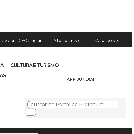
Servidor
GEOJundiaí
Alto contraste
Mapa do site
SA
CULTURA E TURISMO
IAS
APP JUNDIAÍ