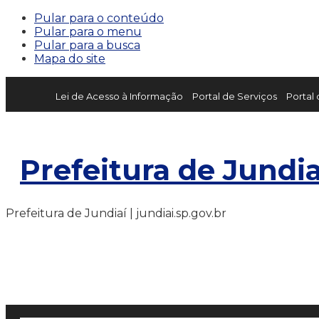
Pular para o conteúdo
Pular para o menu
Pular para a busca
Mapa do site
Lei de Acesso à Informação
Portal de Serviços
Portal
Prefeitura de Jundia
Prefeitura de Jundiaí | jundiai.sp.gov.br