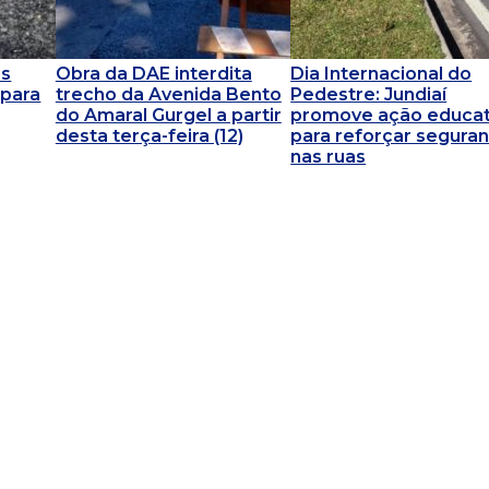
os
Obra da DAE interdita
Dia Internacional do
 para
trecho da Avenida Bento
Pedestre: Jundiaí
do Amaral Gurgel a partir
promove ação educat
desta terça-feira (12)
para reforçar segura
nas ruas