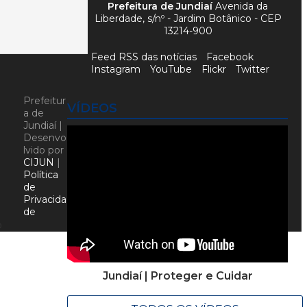
Prefeitura de Jundiaí
Avenida da
Liberdade, s/nº - Jardim Botânico - CEP
13214-900
Feed RSS das notícias
Facebook
Instagram
YouTube
Flickr
Twitter
Prefeitur
VÍDEOS
a de
Jundiaí |
Desenvo
lvido por
CIJUN
|
Política
de
Privacida
de
o
Jundiaí | Proteger e Cuidar