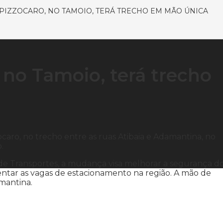
PIZZOCARO, NO TAMOIO, TERÁ TRECHO EM MÃO ÚNICA
 no Tamoio, terá trecho
ocaro, no trecho entre as ruas Atibaia e Adamantina, no
.
a de Transportes, a mudança visa melhorar a segurança d
mentar as vagas de estacionamento na região. A mão de
amantina.