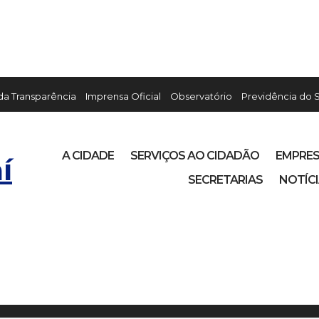
 da Transparência
Imprensa Oficial
Observatório
Previdência do 
A CIDADE
SERVIÇOS AO CIDADÃO
EMPRE
í
SECRETARIAS
NOTÍC