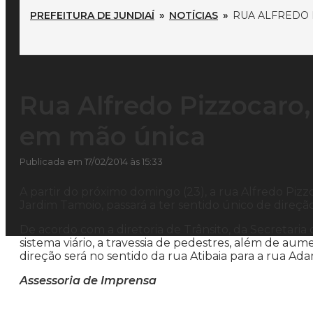
PREFEITURA DE JUNDIAÍ
»
NOTÍCIAS
»
RUA ALFREDO 
Rua Alfredo Pizzocaro,
em mão única
Publicada em 17/02/2014 às 15:33
A partir do próximo domingo (23), a rua Alfredo Pizz
Jardim Tamoio, passará a ter sentido único de direção
De acordo com a diretoria de Trânsito, da Secretari
sistema viário, a travessia de pedestres, além de au
direção será no sentido da rua Atibaia para a rua Ad
Assessoria de Imprensa