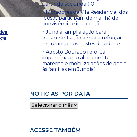
partir de segunda (10)
Moradores da Vila Residencial dos
Idosos participam de manhã de
convivência e integração
Jundiaí amplia ação para
iva
organizar fiação aérea e reforçar
nça
segurança nos postes da cidade
Agosto Dourado reforça
importância do aleitamento
materno e mobiliza ações de apoio
às famílias em Jundiaí
NOTÍCIAS POR DATA
Notícias
por
data
ACESSE TAMBÉM