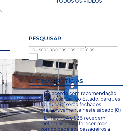
TODOS OS VÍDEOS
o-
PESQUISAR
ÚLTIMAS NOTÍCIAS
De acordo com recomendação
da Defesa Civil do Estado, parques
de Jundiaí serão fechados
preventivamente neste sábado (8)
Linhas 704 e 528 recebem
melhorias para oferecer mais
comodidade aos passageiros a