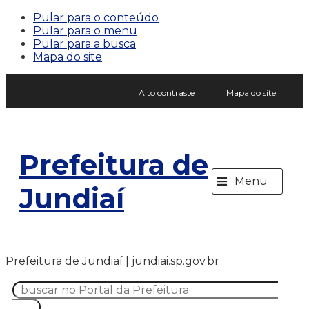
Pular para o conteúdo
Pular para o menu
Pular para a busca
Mapa do site
Alto contraste
Mapa do site
Prefeitura de
≡
Menu
Jundiaí
Prefeitura de Jundiaí | jundiai.sp.gov.br