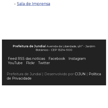
Sala de Imprensa
Prefeitura de Jundiaí
Avenida da Liberdade, s/nº - Jardim
Botânico - CEP 13214-900
Feed RSS das notícias
Facebook
Instagram
YouTube
Flickr
Twitter
Prefeitura de Jundiaí | Desenvolvido por
CIJUN
|
Política
de Privacidade