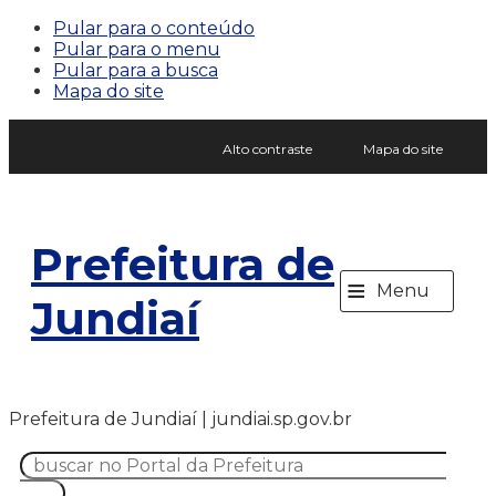
Pular para o conteúdo
Pular para o menu
Pular para a busca
Mapa do site
Alto contraste
Mapa do site
Prefeitura de
≡
Menu
Jundiaí
Prefeitura de Jundiaí | jundiai.sp.gov.br