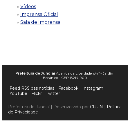
Vídeos
Imprensa Oficial
Sala de Imprensa
Prefeitura de Jundiaí
Avenida da Liberdade, s/nº - Jardim
Botânico - CEP 13214-900
Feed RSS das notícias
Facebook
Instagram
YouTube
Flickr
Twitter
Prefeitura de Jundiaí | Desenvolvido por
CIJUN
|
Política
de Privacidade