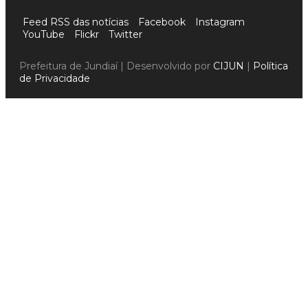
Feed RSS das notícias
Facebook
Instagram
YouTube
Flickr
Twitter
Prefeitura de Jundiaí | Desenvolvido por
CIJUN
|
Política
de Privacidade