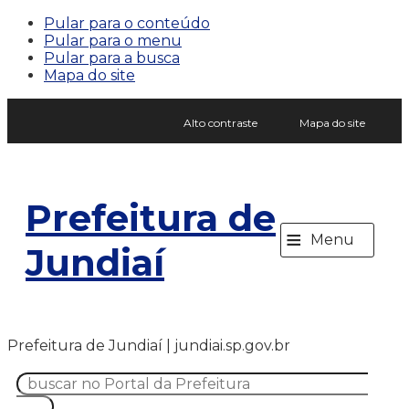
Pular para o conteúdo
Pular para o menu
Pular para a busca
Mapa do site
Alto contraste
Mapa do site
Prefeitura de
≡
Menu
Jundiaí
Prefeitura de Jundiaí | jundiai.sp.gov.br