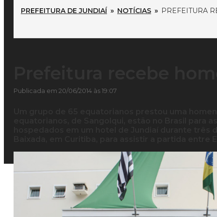
PREFEITURA DE JUNDIAÍ
»
NOTÍCIAS
»
PREFEITURA 
Prefeitura recebe ho
Publicada em 20/06/2014 às 19:07
Um grupo de 65 equatorianos prestou uma homenage
equatorianos, de Sangolqui, estão no Brasil para a
hospedados em um hotel de Jundiaí durante três di
Baixada, em Curitiba, para assistir a partida entre