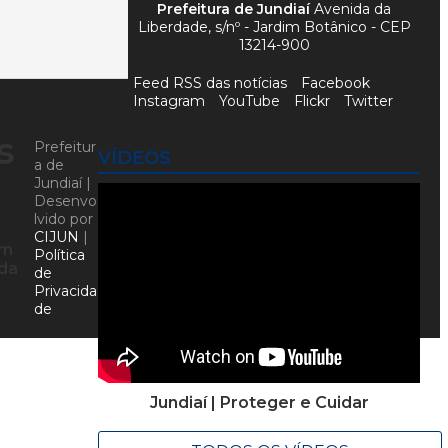
Prefeitura de Jundiaí
Avenida da
Liberdade, s/nº - Jardim Botânico - CEP
13214-900
Feed RSS das notícias
Facebook
Instagram
YouTube
Flickr
Twitter
s
Prefeitur
VÍDEOS
a de
Jundiaí |
Desenvo
lvido por
CIJUN
|
am
Política
 da
de
Privacida
de
Jundiaí | Proteger e Cuidar