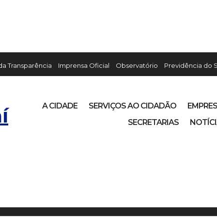
 da Transparência
Imprensa Oficial
Observatório
Previdência do 
A CIDADE
SERVIÇOS AO CIDADÃO
EMPRE
í
SECRETARIAS
NOTÍC