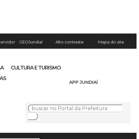
Servidor
GEOJundiaí
Alto contraste
Mapa do site
SA
CULTURA E TURISMO
IAS
APP JUNDIAÍ