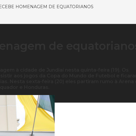
RECEBE HOMENAGEM DE EQUATORIANOS
menagem de equatoriano
m à cidade de Jundiaí nesta quinta-feira (19). Os
ssistir aos jogos da Copa do Mundo de Futebol e ficar
as. Nesta sexta-feira (20) eles partiram rumo à Arena
 Equador e Honduras.