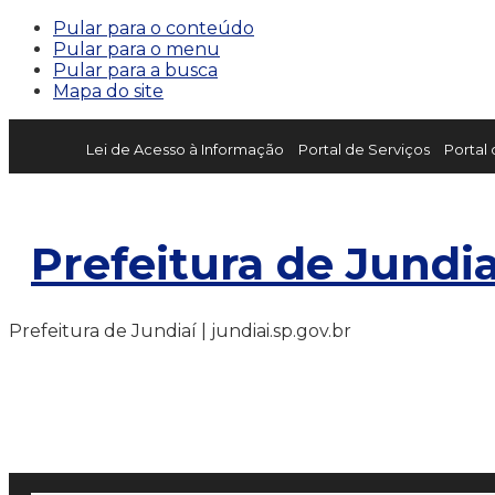
Pular para o conteúdo
Pular para o menu
Pular para a busca
Mapa do site
Lei de Acesso à Informação
Portal de Serviços
Portal
Prefeitura de Jundia
Prefeitura de Jundiaí | jundiai.sp.gov.br