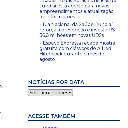
Cadastro das Rotas Turísticas de
Jundiaí está aberto para novos
empreendimentos e atualização
de informações
Dia Nacional da Saúde: Jundiaí
reforça a prevenção e investe R$
36,8 milhões em novas UBSs
Espaço Expressa recebe mostra
gratuita com clássicos de Alfred
Hitchcock durante o mês de
agosto
NOTÍCIAS POR DATA
s.
Notícias
por
data
e
ACESSE TAMBÉM
ue