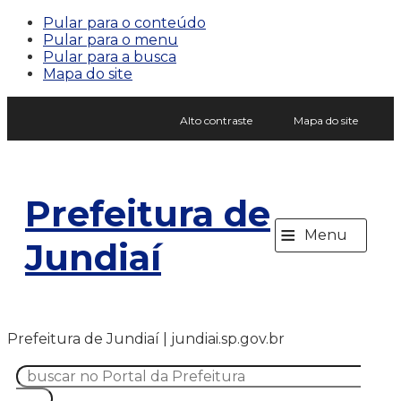
Pular para o conteúdo
Pular para o menu
Pular para a busca
Mapa do site
Alto contraste
Mapa do site
Prefeitura de
≡
Menu
Jundiaí
Prefeitura de Jundiaí | jundiai.sp.gov.br