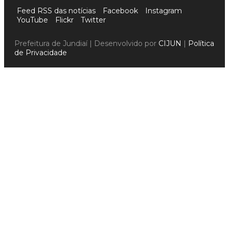
Feed RSS das notícias
Facebook
Instagram
YouTube
Flickr
Twitter
Prefeitura de Jundiaí | Desenvolvido por
CIJUN
|
Política
de Privacidade