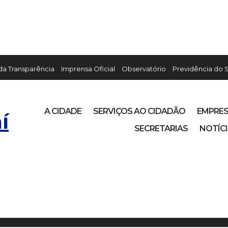
 da Transparência
Imprensa Oficial
Observatório
Previdência do 
A CIDADE
SERVIÇOS AO CIDADÃO
EMPRE
í
SECRETARIAS
NOTÍC