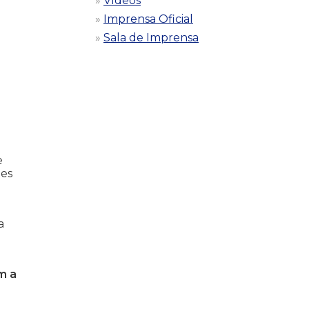
Vídeos
Imprensa Oficial
Sala de Imprensa
e
tes
a
m a