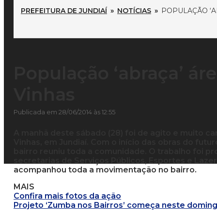
PREFEITURA DE JUNDIAÍ
»
NOTÍCIAS
»
POPULAÇÃO ‘A
População ‘abraça’ áre
Vinhas
Publicada em 28/06/2014 às 12:55
A manhã deste sábado (28) foi de agito e muito c
Vinhas, em Jundiaí. Com o início das obras do futu
bairro reuniu toda a comunidade. O trabalho foi pr
secretarias de Serviços Públicos, Esportes e Lazer
acompanhou toda a movimentação no bairro.
MAIS
Confira mais fotos da ação
Projeto ‘Zumba nos Bairros’ começa neste doming