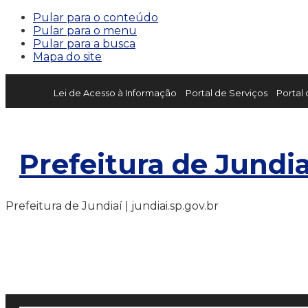
Pular para o conteúdo
Pular para o menu
Pular para a busca
Mapa do site
Lei de Acesso à Informação
Portal de Serviços
Portal
Prefeitura de Jundia
Prefeitura de Jundiaí | jundiai.sp.gov.br