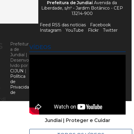
Prefeitura de Jundiaí
Avenida da
Liberdade, s/nº - Jardim Botânico - CEP
13214-900
Feed RSS das notícias
Facebook
Instagram
YouTube
Flickr
Twitter
s
Prefeitur
VÍDEOS
a de
Jundiaí |
Desenvo
lvido por
CIJUN
|
Política
de
Privacida
o
de
rdi
Jundiaí | Proteger e Cuidar