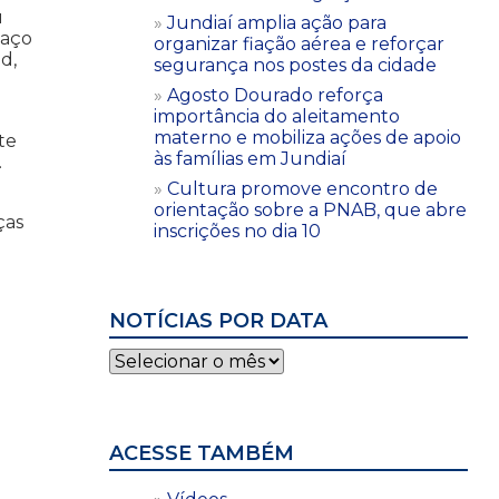
u
Jundiaí amplia ação para
paço
organizar fiação aérea e reforçar
d,
segurança nos postes da cidade
Agosto Dourado reforça
importância do aleitamento
materno e mobiliza ações de apoio
te
às famílias em Jundiaí
.
Cultura promove encontro de
orientação sobre a PNAB, que abre
ças
inscrições no dia 10
NOTÍCIAS POR DATA
Notícias
por
data
ACESSE TAMBÉM