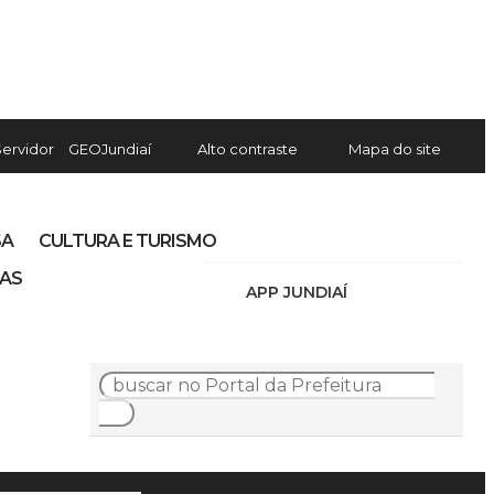
Servidor
GEOJundiaí
Alto contraste
Mapa do site
SA
CULTURA E TURISMO
IAS
APP JUNDIAÍ