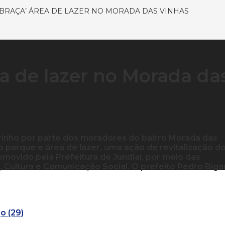
BRAÇA’ ÁREA DE LAZER NO MORADA DAS VINHAS
a de lazer no Morada da
arinho por parte dos moradores do bairro Morada das
ro parque e área de lazer, uma ação de revitalização d
omovido pela Prefeitura de Jundiaí, por meio das
, Cultura e Comunicação Social. O prefeito Pedro Biga
o (29)