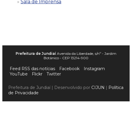
Sala de Imprensa
Prefeitura de Jundiaí
Avenida da Liberdade, s/nº - Jardim
Botânico - CEP 13214-900
Feed RSS das notícias
Facebook
Instagram
YouTube
Flickr
Twitter
Prefeitura de Jundiaí | Desenvolvido por
CIJUN
|
Política
de Privacidade