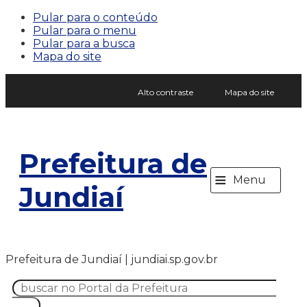
Pular para o conteúdo
Pular para o menu
Pular para a busca
Mapa do site
Alto contraste
Mapa do site
Prefeitura de
≡
Menu
Jundiaí
Prefeitura de Jundiaí | jundiai.sp.gov.br