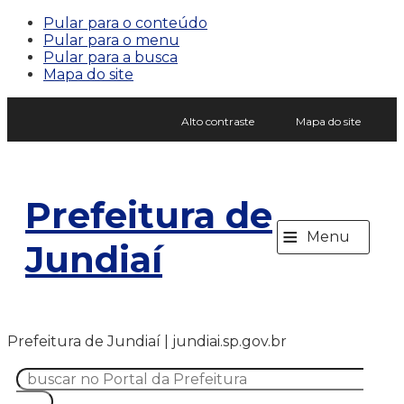
Pular para o conteúdo
Pular para o menu
Pular para a busca
Mapa do site
Alto contraste
Mapa do site
Prefeitura de
≡
Menu
Jundiaí
Prefeitura de Jundiaí | jundiai.sp.gov.br