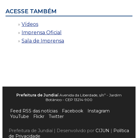
ACESSE TAMBÉM
Vídeos
Imprensa Oficial
Sala de Imprensa
Prefeitura de Jundiaí
Avenida da Liberdade, s/nº - Jardim
Botânico - CEP 13214-900
Feed RSS das notícias
Facebook
Instagram
YouTube
Flickr
Twitter
Prefeitura de Jundiaí | Desenvolvido por
CIJUN
|
Política
de Privacidade