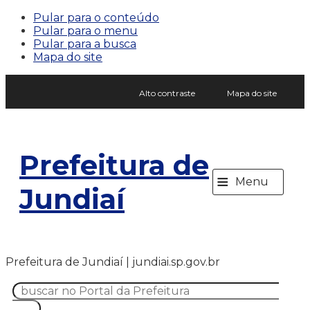
Pular para o conteúdo
Pular para o menu
Pular para a busca
Mapa do site
Alto contraste
Mapa do site
Prefeitura de
≡
Menu
Jundiaí
Prefeitura de Jundiaí | jundiai.sp.gov.br