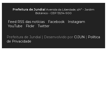
Prefeitura de Jundiaí
Avenida da Liberdade, s/nº - Jardim
Botânico - CEP 13214-900
Feed RSS das notícias
Facebook
Instagram
YouTube
Flickr
Twitter
Prefeitura de Jundiaí | Desenvolvido por
CIJUN
|
Política
de Privacidade