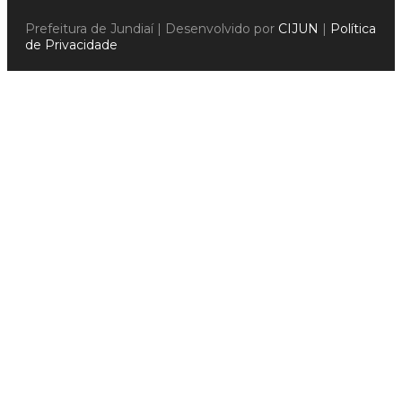
Prefeitura de Jundiaí | Desenvolvido por
CIJUN
|
Política
de Privacidade