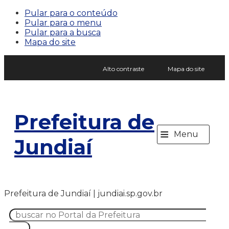
Pular para o conteúdo
Pular para o menu
Pular para a busca
Mapa do site
Alto contraste
Mapa do site
Prefeitura de
≡
Menu
Jundiaí
Prefeitura de Jundiaí | jundiai.sp.gov.br