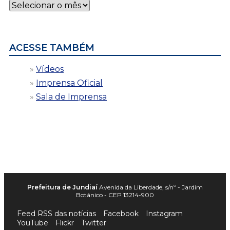
Notícias
por
data
ACESSE TAMBÉM
Vídeos
Imprensa Oficial
Sala de Imprensa
Prefeitura de Jundiaí
Avenida da Liberdade, s/nº - Jardim
Botânico - CEP 13214-900
Feed RSS das notícias
Facebook
Instagram
YouTube
Flickr
Twitter