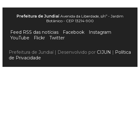
Prefeitura de Jundiaí
Avenida da Liberdade, s/nº - Jardim
Botânico - CEP 13214-900
Feed RSS das notícias
Facebook
Instagram
YouTube
Flickr
Twitter
Prefeitura de Jundiaí | Desenvolvido por
CIJUN
|
Política
de Privacidade