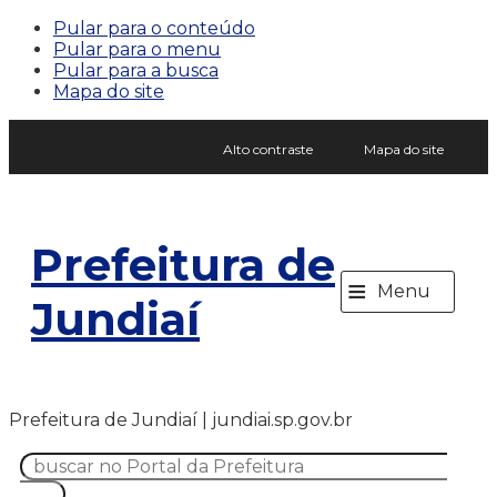
Pular para o conteúdo
Pular para o menu
Pular para a busca
Mapa do site
Alto contraste
Mapa do site
Prefeitura de
≡
Menu
Jundiaí
Prefeitura de Jundiaí | jundiai.sp.gov.br