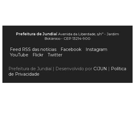
Prefeitura de Jundiaí
Avenida da Liberdade, s/nº - Jardim
Botânico - CEP 13214-900
Feed RSS das notícias
Facebook
Instagram
YouTube
Flickr
Twitter
Prefeitura de Jundiaí | Desenvolvido por
CIJUN
|
Política
de Privacidade