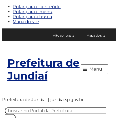
Pular para o conteúdo
Pular para o menu
Pular para a busca
Mapa do site
Alto contraste
Mapa do site
Prefeitura de
≡
Menu
Jundiaí
Prefeitura de Jundiaí | jundiai.sp.gov.br