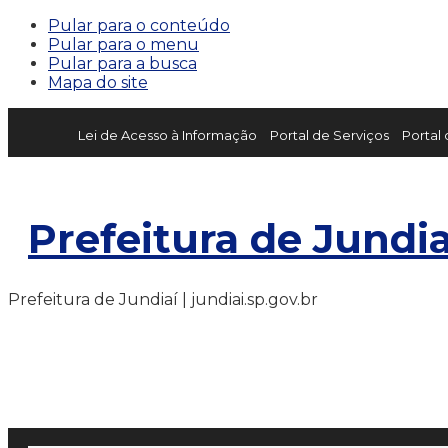
Pular para o conteúdo
Pular para o menu
Pular para a busca
Mapa do site
Lei de Acesso à Informação
Portal de Serviços
Portal
Prefeitura de Jundia
Prefeitura de Jundiaí | jundiai.sp.gov.br