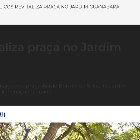
LICOS REVITALIZA PRAÇA NO JARDIM GUANABARA
taliza praça no Jardim
lização da praça Anízio Borges da Silva, no Jardim
 iluminação trocada.
31)