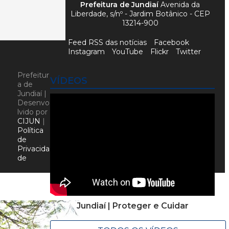
Prefeitura de Jundiaí
Avenida da
Liberdade, s/nº - Jardim Botânico - CEP
13214-900
Feed RSS das notícias
Facebook
Instagram
YouTube
Flickr
Twitter
Prefeitur
VÍDEOS
a de
Jundiaí |
Desenvo
lvido por
CIJUN
|
Política
de
Privacida
de
Jundiaí | Proteger e Cuidar