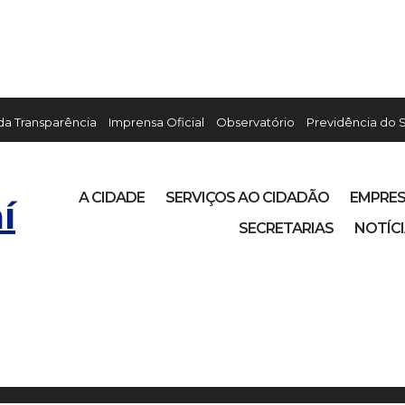
 da Transparência
Imprensa Oficial
Observatório
Previdência do 
A CIDADE
SERVIÇOS AO CIDADÃO
EMPRE
í
SECRETARIAS
NOTÍC