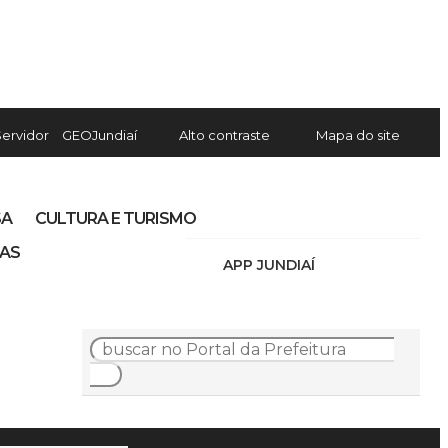
Servidor
GEOJundiaí
Alto contraste
Mapa do site
SA
CULTURA E TURISMO
IAS
APP JUNDIAÍ