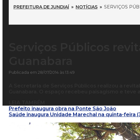
PREFEITURA DE JUNDIAÍ
»
NOTÍCIAS
»
SERVIÇOS PÚB
Serviços Públicos revi
Guanabara
Publicada em 28/07/2014 às 13:49
A Secretaria de Serviços Públicos realizou a revita
Guanabara. O espaço recebeu paisagismo e teve a
LEIA TAMBÉM
Prefeito inaugura obra na Ponte São João
Saúde inaugura Unidade Marechal na quinta-feira (