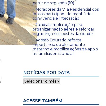
partir de segunda (10)
Moradores da Vila Residencial dos
Idosos participam de manhã de
convivência e integração
Jundiaí amplia ação para
organizar fiação aérea e reforçar
segurança nos postes da cidade
Agosto Dourado reforça
importância do aleitamento
materno e mobiliza ações de apoio
às famílias em Jundiaí
s
NOTÍCIAS POR DATA
e
Notícias
s
por
data
ACESSE TAMBÉM